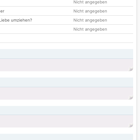
Nicht angegeben
der
Nicht angegeben
 Liebe umziehen?
Nicht angegeben
Nicht angegeben