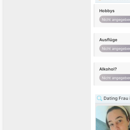
Hobbys
Nicht angegebe
Ausflüge
Nicht angegebe
Alkohol?
Nicht angegebe
Dating Frau 