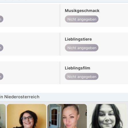
Musikgeschmack
n
Nicht angegeben
Lieblingstiere
n
Nicht angegeben
Lieblingsfilm
n
Nicht angegeben
in Niederosterreich