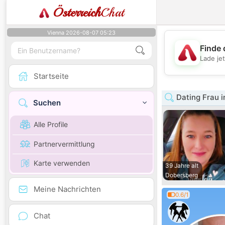
Österreich
Chat
Vienna 2026-08-07 05:23
Finde 
Lade je
Startseite
Dating Frau i
Suchen
Alle Profile
Partnervermittlung
Karte verwenden
39 Jahre alt
Dobersberg
Meine Nachrichten
0.6/1
Chat