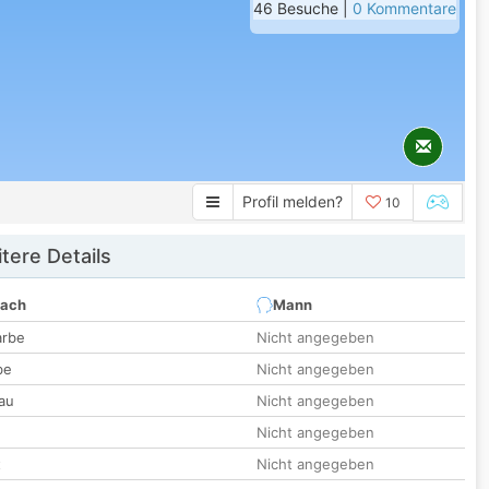
46 Besuche |
0 Kommentare
Profil melden?
10
tere Details
nach
Mann
arbe
Nicht angegeben
be
Nicht angegeben
au
Nicht angegeben
Nicht angegeben
t
Nicht angegeben