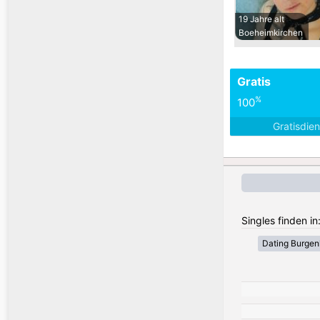
19 Jahre alt
Boeheimkirchen
Gratis
%
100
Gratisdie
Singles finden in
Dating Burgen