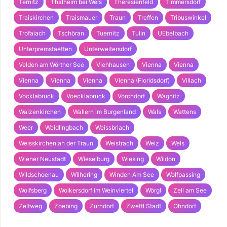
Ternitz
Thalheim bei Wels
Theresienfeld
Timmersdorf
Traiskirchen
Traismauer
Traun
Treffen
Tribuswinkel
Trofaiach
Tschöran
Tuernitz
Tulln
UEbelbach
Unterpremstaetten
Unterweitersdorf
Velden am Wörther See
Viehhausen
Vienna
Vienna
Vienna
Vienna
Vienna
Vienna (Floridsdorf)
Villach
Vocklabruck
Voecklabruck
Vorchdorf
Wagnitz
Waizenkirchen
Wallern im Burgenland
Wals
Wattens
Weer
Weidlingbach
Weissbriach
Weisskirchen an der Traun
Weistrach
Weiz
Wels
Wiener Neustadt
Wieselburg
Wiesing
Wildon
Wildschoenau
Wilhering
Winden Am See
Wolfpassing
Wolfsberg
Wolkersdorf im Weinviertel
Wörgl
Zell am See
Zeltweg
Zoebing
Zurndorf
Zwettl Stadt
Öhndorf