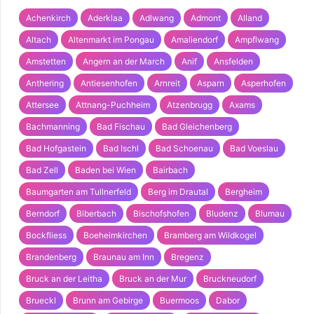
Achenkirch
Aderklaa
Adlwang
Admont
Alland
Altach
Altenmarkt im Pongau
Amaliendorf
Ampflwang
Amstetten
Angern an der March
Anif
Ansfelden
Anthering
Antiesenhofen
Arnreit
Asparn
Asperhofen
Attersee
Attnang-Puchheim
Atzenbrugg
Axams
Bachmanning
Bad Fischau
Bad Gleichenberg
Bad Hofgastein
Bad Ischl
Bad Schoenau
Bad Voeslau
Bad Zell
Baden bei Wien
Bairbach
Baumgarten am Tullnerfeld
Berg im Drautal
Bergheim
Berndorf
Biberbach
Bischofshofen
Bludenz
Blumau
Bockfliess
Boeheimkirchen
Bramberg am Wildkogel
Brandenberg
Braunau am Inn
Bregenz
Bruck an der Leitha
Bruck an der Mur
Bruckneudorf
Brueckl
Brunn am Gebirge
Buermoos
Dabor