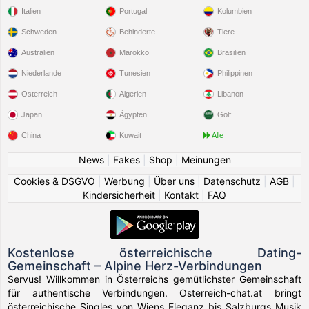
Italien
Portugal
Kolumbien
Schweden
Behinderte
Tiere
Australien
Marokko
Brasilien
Niederlande
Tunesien
Philippinen
Österreich
Algerien
Libanon
Japan
Ägypten
Golf
China
Kuwait
Alle
News
|
Fakes
|
Shop
|
Meinungen
Cookies & DSGVO
|
Werbung
|
Über uns
|
Datenschutz
|
AGB
|
Kindersicherheit
|
Kontakt
|
FAQ
Kostenlose österreichische Dating-
Gemeinschaft – Alpine Herz-Verbindungen
Servus! Willkommen in Österreichs gemütlichster Gemeinschaft
für authentische Verbindungen. Osterreich-chat.at bringt
österreichische Singles von Wiens Eleganz bis Salzburgs Musik