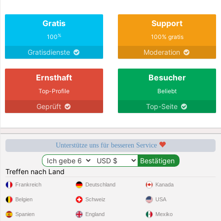
Gratis
Support
%
100
100% gratis
Gratisdienste
Moderation
Ernsthaft
Besucher
Top-Profile
Beliebt
Geprüft
Top-Seite
Unterstütze uns für besseren Service
Treffen nach Land
Frankreich
Deutschland
Kanada
Belgien
Schweiz
USA
Spanien
England
Mexiko