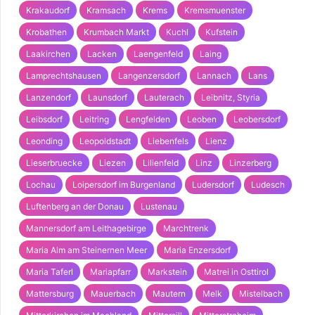
Krakaudorf
Kramsach
Krems
Kremsmuenster
Krobathen
Krumbach Markt
Kuchl
Kufstein
Laakirchen
Lacken
Laengenfeld
Laing
Lamprechtshausen
Langenzersdorf
Lannach
Lans
Lanzendorf
Launsdorf
Lauterach
Leibnitz, Styria
Leibsdorf
Leitring
Lengfelden
Leoben
Leobersdorf
Leonding
Leopoldstadt
Liebenfels
Lienz
Lieserbruecke
Liezen
Lilienfeld
Linz
Linzerberg
Lochau
Loipersdorf im Burgenland
Ludersdorf
Ludesch
Luftenberg an der Donau
Lustenau
Mannersdorf am Leithagebirge
Marchtrenk
Maria Alm am Steinernen Meer
Maria Enzersdorf
Maria Taferl
Mariapfarr
Markstein
Matrei in Osttirol
Mattersburg
Mauerbach
Mautern
Melk
Mistelbach