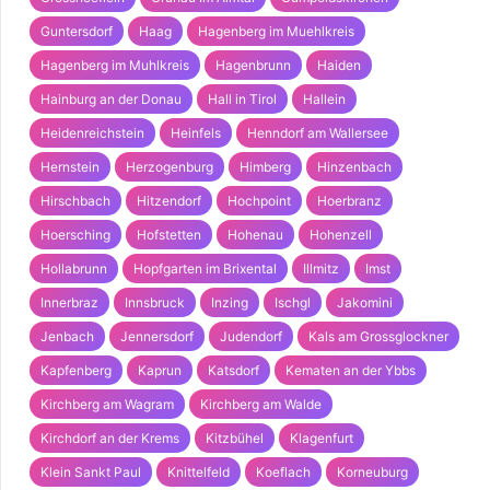
Guntersdorf
Haag
Hagenberg im Muehlkreis
Hagenberg im Muhlkreis
Hagenbrunn
Haiden
Hainburg an der Donau
Hall in Tirol
Hallein
Heidenreichstein
Heinfels
Henndorf am Wallersee
Hernstein
Herzogenburg
Himberg
Hinzenbach
Hirschbach
Hitzendorf
Hochpoint
Hoerbranz
Hoersching
Hofstetten
Hohenau
Hohenzell
Hollabrunn
Hopfgarten im Brixental
Illmitz
Imst
Innerbraz
Innsbruck
Inzing
Ischgl
Jakomini
Jenbach
Jennersdorf
Judendorf
Kals am Grossglockner
Kapfenberg
Kaprun
Katsdorf
Kematen an der Ybbs
Kirchberg am Wagram
Kirchberg am Walde
Kirchdorf an der Krems
Kitzbühel
Klagenfurt
Klein Sankt Paul
Knittelfeld
Koeflach
Korneuburg