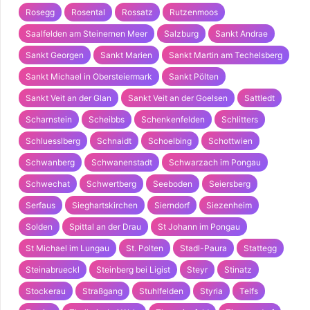
Rosegg
Rosental
Rossatz
Rutzenmoos
Saalfelden am Steinernen Meer
Salzburg
Sankt Andrae
Sankt Georgen
Sankt Marien
Sankt Martin am Techelsberg
Sankt Michael in Obersteiermark
Sankt Pölten
Sankt Veit an der Glan
Sankt Veit an der Goelsen
Sattledt
Scharnstein
Scheibbs
Schenkenfelden
Schlitters
Schluesslberg
Schnaidt
Schoelbing
Schottwien
Schwanberg
Schwanenstadt
Schwarzach im Pongau
Schwechat
Schwertberg
Seeboden
Seiersberg
Serfaus
Sieghartskirchen
Sierndorf
Siezenheim
Solden
Spittal an der Drau
St Johann im Pongau
St Michael im Lungau
St. Polten
Stadl-Paura
Stattegg
Steinabrueckl
Steinberg bei Ligist
Steyr
Stinatz
Stockerau
Straßgang
Stuhlfelden
Styria
Telfs