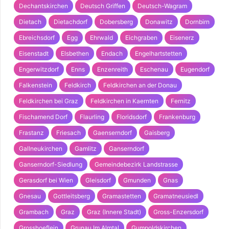
Dechantskirchen
Deutsch Griffen
Deutsch-Wagram
Dietach
Dietachdorf
Dobersberg
Donawitz
Dornbirn
Ebreichsdorf
Egg
Ehrwald
Eichgraben
Eisenerz
Eisenstadt
Elsbethen
Endach
Engelhartstetten
Engerwitzdorf
Enns
Enzenreith
Eschenau
Eugendorf
Falkenstein
Feldkirch
Feldkirchen an der Donau
Feldkirchen bei Graz
Feldkirchen in Kaernten
Fernitz
Fischamend Dorf
Flaurling
Floridsdorf
Frankenburg
Frastanz
Friesach
Gaenserndorf
Gaisberg
Gallneukirchen
Gamlitz
Ganserndorf
Ganserndorf-Siedlung
Gemeindebezirk Landstrasse
Gerasdorf bei Wien
Gleisdorf
Gmunden
Gnas
Gnesau
Gottleitsberg
Gramastetten
Gramatneusiedl
Grambach
Graz
Graz (Innere Stadt)
Gross-Enzersdorf
Grosshoeflein
Grunau Im Almtal
Gumpoldskirchen