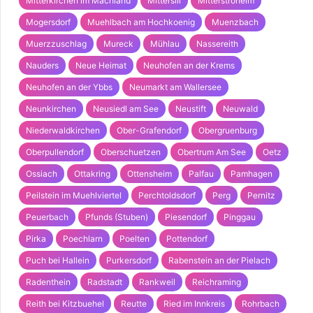
Mitterkirchen im Machland
Mittersill
Mitterstroheim
Mogersdorf
Muehlbach am Hochkoenig
Muenzbach
Muerzzuschlag
Mureck
Mühlau
Nassereith
Nauders
Neue Heimat
Neuhofen an der Krems
Neuhofen an der Ybbs
Neumarkt am Wallersee
Neunkirchen
Neusiedl am See
Neustift
Neuwald
Niederwaldkirchen
Ober-Grafendorf
Obergruenburg
Oberpullendorf
Oberschuetzen
Obertrum Am See
Oetz
Ossiach
Ottakring
Ottensheim
Palfau
Pamhagen
Peilstein im Muehlviertel
Perchtoldsdorf
Perg
Pernitz
Peuerbach
Pfunds (Stuben)
Piesendorf
Pinggau
Pirka
Poechlarn
Poelten
Pottendorf
Puch bei Hallein
Purkersdorf
Rabenstein an der Pielach
Radenthein
Radstadt
Rankweil
Reichraming
Reith bei Kitzbuehel
Reutte
Ried im Innkreis
Rohrbach