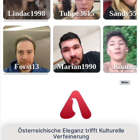
Lindac1998
Tulipe3615
Sandy55
25
39
39
Alter
Alter
Alter
Forst13
Marian1990
Kaantg
39
36
18
Alter
Alter
Alter
Mehr
Österreichische Eleganz trifft Kulturelle
Verfeinerung