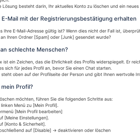
 Lösung besteht darin, Ihr aktuelles Konto zu löschen und ein neu
 E-Mail mit der Registrierungsbestätigung erhalten
s Ihre E-Mail-Adresse gültig ist? Wenn dies nicht der Fall ist, überprü
t an Ihren Ordner [Spam] oder [Junk] gesendet wurde?
man schlechte Menschen?
 ist ein Zeichen, das die Ehrlichkeit des Profils widerspiegelt. Er re
s sich für jedes Profil an, bevor Sie einen Chat starten.
steht oben auf der Profilseite der Person und gibt Ihnen wertvolle I
 mein Profil?
 löschen möchten, führen Sie die folgenden Schritte aus:
linken Menü zu [Mein Profil].
rmenü [Mein Profil bearbeiten]
uf [Meine Einstellungen].
uf [Konto & Sicherheit].
bschließend auf [Disable] -> deaktivieren oder löschen