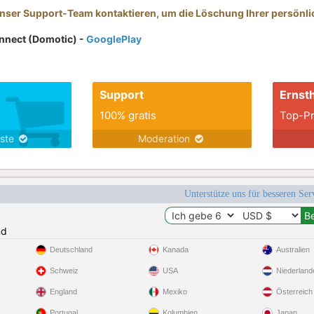
nser Support-Team kontaktieren, um die Löschung Ihrer persönl
nnect (Domotic) -
GooglePlay
Support
Ernsth
100% gratis
Top-Pr
nste
Moderation
Unterstütze uns für besseren Se
nd
Deutschland
Kanada
Australien
Schweiz
USA
Niederland
England
Mexiko
Österreich
Portugal
Kolumbien
Japan