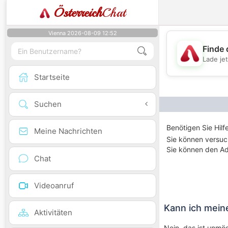
Österreich
Chat
Vienna 2026-08-09 12:52
Finde 
Lade je
Startseite
Suchen
Benötigen Sie Hilf
Meine Nachrichten
Sie können versuc
Sie können den Adm
Chat
Videoanruf
Kann ich mei
Aktivitäten
Nein, das ist unmög