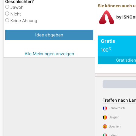
Geschlechter?
Sie können auch u
Jawohl
Nicht
by ISNCo
Keine Ahnung
Idee abgeben
Gratis
%
100
Alle Meinungen anzeigen
Gratisdie
Treffen nach La
Frankreich
Belgien
Spanien
Italien