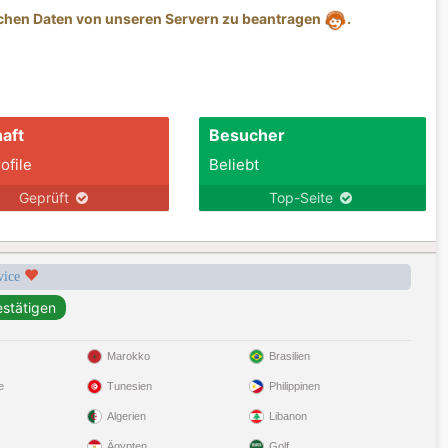
ichen Daten von unseren Servern zu beantragen
.
aft
Besucher
ofile
Beliebt
Geprüft
Top-Seite
rvice
Marokko
Brasilien
e
Tunesien
Philippinen
Algerien
Libanon
Ägypten
Golf