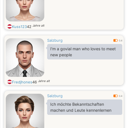
Jahre alt
Kuss123
42
Salzburg
0.4
I'm a govial man who loves to meet
new people
Jahre alt
Fredjhones
46
Salzburg
0.4
Ich möchte Bekanntschaften
machen und Leute kennenlernen