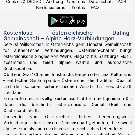
Cookies & DSGVO
|
Werbung
|
Über uns
|
Datenschutz
|
AGB
|
Kindersicherheit
|
Kontakt
|
FAQ
Kostenlose österreichische Dating-
Gemeinschaft – Alpine Herz-Verbindungen
Servus! Willkommen in Österreichs gemütlichster Gemeinschaft
für authentische Verbindungen. Osterreich-chat.at bringt
österreichische Singles von Wiens Eleganz bis Salzburgs Musik
zusammen und feiert alpine Wärme und europäische
Sophistication.
Ob Sie in Graz' Charme, Innsbrucks Bergen oder Linz' Kultur sind
– entdecken Sie kompatible Österreicher, die Tradition, Qualität
und den schönen österreichischen Ansatz für Freundschaft
schätzen.
Erleben Sie unsere völlig kostenlose Plattform und genießen Sie
dabei die berühmte österreichische Gemütlichkeit und
Gastfreundschaft.
Tausende von Österreichern haben bedeutungsvolle
Verbindungen durch unsere Gemeinschaft gefunden, die sowohl
alpines Erbe als auch modernes österreichisches Leben feiert.
Lassen Sie österreichische Wärme und Bergschönheit Sie zu