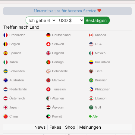
Unterstütze uns für besseren Service
Treffen nach Land
Frankreich
Deutschland
Kanada
Belgien
Schweiz
USA
Spanien
England
Mexiko
Italien
Portugal
Kolumbien
Schweden
Behinderte
Tiere
Australien
Marokko
Brasilien
Niederlande
Tunesien
Philippinen
Österreich
Algerien
Libanon
Japan
Ägypten
Golf
China
Kuwait
Alle
News
|
Fakes
|
Shop
|
Meinungen