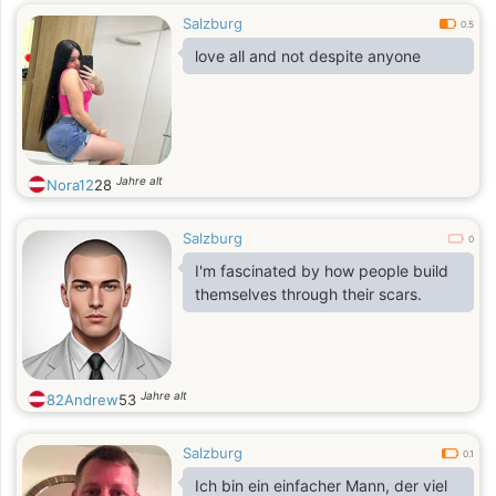
Salzburg
0.5
love all and not despite anyone
Jahre alt
Nora12
28
Salzburg
0
I'm fascinated by how people build
themselves through their scars.
Jahre alt
82Andrew
53
Salzburg
0.1
Ich bin ein einfacher Mann, der viel