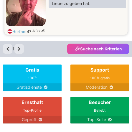
Liebe zu geben hat.
Jahre alt
Horfner
47
1
Suche nach Kriterien
Gratis
Support
%
100
100% gratis
Gratisdienste
Moderation
Ernsthaft
Besucher
Top-Profile
Beliebt
Geprüft
Top-Seite