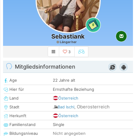
0
Sebastiank
Länger her
3
Mitgliedsinformationen
Age
22 Jahre alt
Hier für
Ernsthafte Beziehung
Land
Österreich
Oberosterreich
Stadt
Bad Ischl
,
Herkunft
Österreich
Familienstand
Single
Bildungsniveau
Nicht angegeben