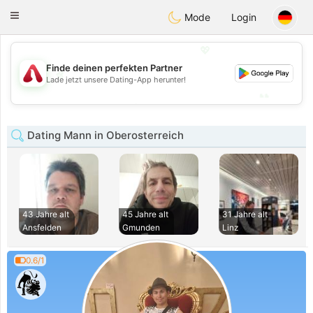
Österreich
Chat
Toggle
Mode
Login
navigation
💖
Finde deinen perfekten Partner
💖
Lade jetzt unsere Dating-App herunter!
💕
💕
Dating Mann in Oberosterreich
43 Jahre alt
45 Jahre alt
31 Jahre alt
Ansfelden
Gmunden
Linz
0.6/1