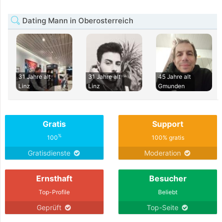
Dating Mann in Oberosterreich
31 Jahre alt
31 Jahre alt
45 Jahre alt
Linz
Linz
Gmunden
Gratis
Support
%
100
100% gratis
Gratisdienste
Moderation
Ernsthaft
Besucher
Top-Profile
Beliebt
Geprüft
Top-Seite