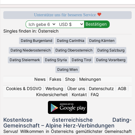
Unterstütze uns für besseren Service
Singles finden in: Österreich
Dating Burgenland
Dating Carinthia
Dating Kärnten
Dating Niederosterreich
Dating Oberosterreich
Dating Salzburg
Dating Steiermark
Dating Styria
Dating Tirol
Dating Vorarlberg
Dating Wien
News
|
Fakes
|
Shop
|
Meinungen
Cookies & DSGVO
|
Werbung
|
Über uns
|
Datenschutz
|
AGB
|
Kindersicherheit
|
Kontakt
|
FAQ
Kostenlose österreichische Dating-
Gemeinschaft – Alpine Herz-Verbindungen
Servus! Willkommen in Österreichs gemütlichster Gemeinschaft