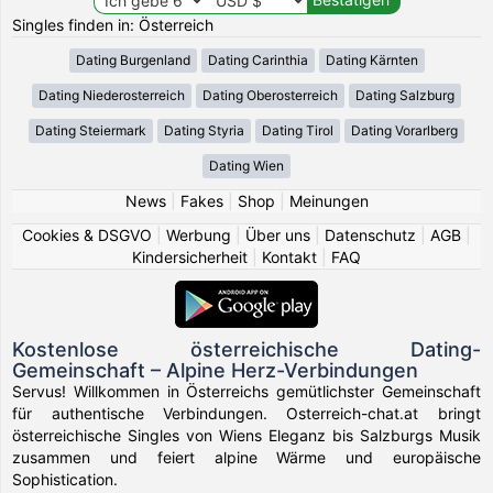
Singles finden in: Österreich
Dating Burgenland
Dating Carinthia
Dating Kärnten
Dating Niederosterreich
Dating Oberosterreich
Dating Salzburg
Dating Steiermark
Dating Styria
Dating Tirol
Dating Vorarlberg
Dating Wien
News
|
Fakes
|
Shop
|
Meinungen
Cookies & DSGVO
|
Werbung
|
Über uns
|
Datenschutz
|
AGB
|
Kindersicherheit
|
Kontakt
|
FAQ
Kostenlose österreichische Dating-
Gemeinschaft – Alpine Herz-Verbindungen
Servus! Willkommen in Österreichs gemütlichster Gemeinschaft
für authentische Verbindungen. Osterreich-chat.at bringt
österreichische Singles von Wiens Eleganz bis Salzburgs Musik
zusammen und feiert alpine Wärme und europäische
Sophistication.