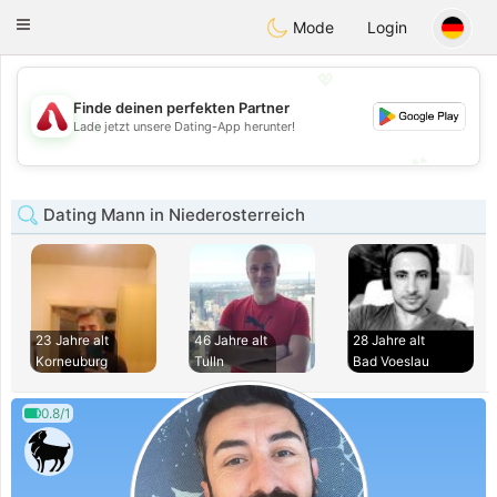
Österreich
Chat
Toggle
Mode
Login
navigation
💖
Finde deinen perfekten Partner
💖
Lade jetzt unsere Dating-App herunter!
💕
💕
Dating Mann in Niederosterreich
23 Jahre alt
46 Jahre alt
28 Jahre alt
Korneuburg
Tulln
Bad Voeslau
0.8/1