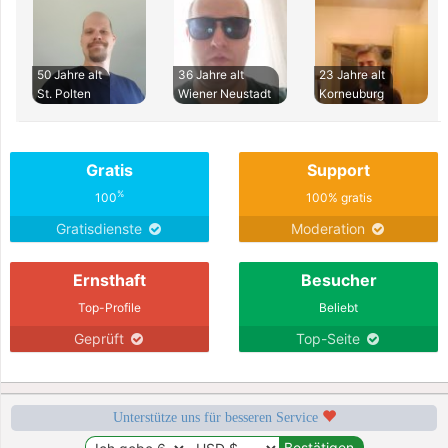
50 Jahre alt
36 Jahre alt
23 Jahre alt
St. Polten
Wiener Neustadt
Korneuburg
Gratis
Support
%
100
100% gratis
Gratisdienste
Moderation
Ernsthaft
Besucher
Top-Profile
Beliebt
Geprüft
Top-Seite
Unterstütze uns für besseren Service