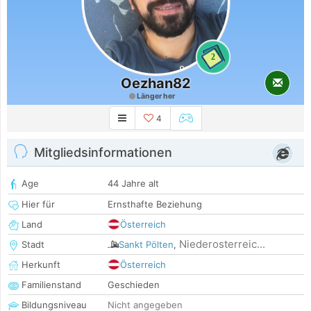
2
Oezhan82
Länger her
4
Mitgliedsinformationen
Age
44 Jahre alt
Hier für
Ernsthafte Beziehung
Land
Österreich
Niederosterreic...
Stadt
Sankt Pölten
,
Herkunft
Österreich
Familienstand
Geschieden
Bildungsniveau
Nicht angegeben