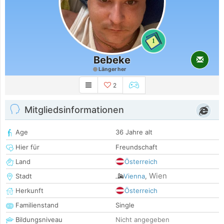
1
Bebeke
Länger her
2
Mitgliedsinformationen
Age
36 Jahre alt
Hier für
Freundschaft
Land
Österreich
Wien
Stadt
Vienna
,
Herkunft
Österreich
Familienstand
Single
Bildungsniveau
Nicht angegeben