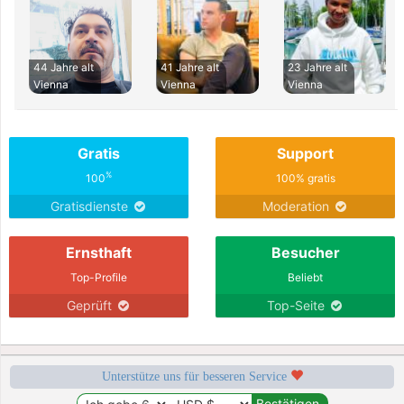
44 Jahre alt
41 Jahre alt
23 Jahre alt
Vienna
Vienna
Vienna
Gratis
Support
%
100
100% gratis
Gratisdienste
Moderation
Ernsthaft
Besucher
Top-Profile
Beliebt
Geprüft
Top-Seite
Unterstütze uns für besseren Service