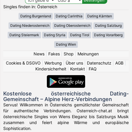
Singles finden in: Österreich
Dating Burgenland
Dating Carinthia
Dating Kärnten
Dating Niederosterreich
Dating Oberosterreich
Dating Salzburg
Dating Steiermark
Dating Styria
Dating Tirol
Dating Vorarlberg
Dating Wien
News
|
Fakes
|
Shop
|
Meinungen
Cookies & DSGVO
|
Werbung
|
Über uns
|
Datenschutz
|
AGB
|
Kindersicherheit
|
Kontakt
|
FAQ
Kostenlose österreichische Dating-
Gemeinschaft – Alpine Herz-Verbindungen
Servus! Willkommen in Österreichs gemütlichster Gemeinschaft
für authentische Verbindungen. Osterreich-chat.at bringt
österreichische Singles von Wiens Eleganz bis Salzburgs Musik
zusammen und feiert alpine Wärme und europäische
Sophistication.