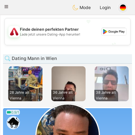
Österreich
Chat
Toggle
Mode
Login
navigation
💖
Finde deinen perfekten Partner
💖
Lade jetzt unsere Dating-App herunter!
💕
💕
Dating Mann in Wien
28 Jahre alt
36 Jahre alt
38 Jahre alt
Vienna
Vienna
Vienna
0.9/1