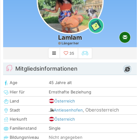
2
Lamlam
Länger her
35
Mitgliedsinformationen
Age
45 Jahre alt
Hier für
Ernsthafte Beziehung
Land
Österreich
Oberosterreich
Stadt
Antiesenhofen
,
Herkunft
Österreich
Familienstand
Single
Bildungsniveau
Nicht angegeben