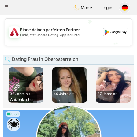
Österreich
Chat
Toggle
Mode
Login
navigation
💖
Finde deinen perfekten Partner
💖
Lade jetzt unsere Dating-App herunter!
💕
💕
Dating Frau in Oberosterreich
38 Jahre alt
46 Jahre alt
37 Jahre alt
Waizenkirchen
Linz
Linz
0.8/1