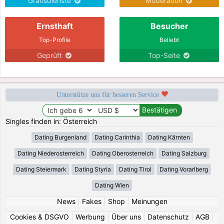
Gratisdienste
Moderation
Ernsthaft
Besucher
Top-Profile
Beliebt
Geprüft
Top-Seite
Unterstütze uns für besseren Service
Singles finden in: Österreich
Dating Burgenland
Dating Carinthia
Dating Kärnten
Dating Niederosterreich
Dating Oberosterreich
Dating Salzburg
Dating Steiermark
Dating Styria
Dating Tirol
Dating Vorarlberg
Dating Wien
News
|
Fakes
|
Shop
|
Meinungen
Cookies & DSGVO
|
Werbung
|
Über uns
|
Datenschutz
|
AGB
|