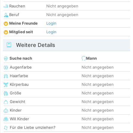
Rauchen
Nicht angegeben
Beruf
Nicht angegeben
Meine Freunde
Login
Mitglied seit
Login
Weitere Details
Suche nach
Mann
Augenfarbe
Nicht angegeben
Haarfarbe
Nicht angegeben
Körperbau
Nicht angegeben
Größe
Nicht angegeben
Gewicht
Nicht angegeben
Kinder
Nicht angegeben
Will Kinder
Nicht angegeben
Für die Liebe umziehen?
Nicht angegeben