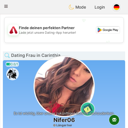
Österreich
Chat
Toggle
Mode
Login
navigation
💖
Finde deinen perfekten Partner
💖
Lade jetzt unsere Dating-App herunter!
💕
💕
Dating Frau in Carinthia
0.6/1
1
Es ist wichtig, über unsere zukünftigen Schritte nachzudenken.
Nifer06
Länger her