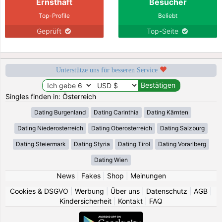
Ernsthaft
Besucher
Top-Profile
Beliebt
Geprüft
Top-Seite
Unterstütze uns für besseren Service
Singles finden in: Österreich
Dating Burgenland
Dating Carinthia
Dating Kärnten
Dating Niederosterreich
Dating Oberosterreich
Dating Salzburg
Dating Steiermark
Dating Styria
Dating Tirol
Dating Vorarlberg
Dating Wien
News
|
Fakes
|
Shop
|
Meinungen
Cookies & DSGVO
|
Werbung
|
Über uns
|
Datenschutz
|
AGB
|
Kindersicherheit
|
Kontakt
|
FAQ