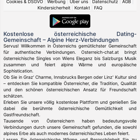
Cookies & DSGVO
|
Werbung
|
Über uns
|
Datenschutz
|
AGB
|
Kindersicherheit
|
Kontakt
|
FAQ
Kostenlose österreichische Dating-
Gemeinschaft – Alpine Herz-Verbindungen
Servus! Willkommen in Österreichs gemütlichster Gemeinschaft
für authentische Verbindungen. Osterreich-chat.at bringt
österreichische Singles von Wiens Eleganz bis Salzburgs Musik
zusammen und feiert alpine Wärme und europäische
Sophistication.
Ob Sie in Graz' Charme, Innsbrucks Bergen oder Linz' Kultur sind
– entdecken Sie kompatible Österreicher, die Tradition, Qualität
und den schönen österreichischen Ansatz für Freundschaft
schätzen.
Erleben Sie unsere völlig kostenlose Plattform und genießen Sie
dabei die berühmte österreichische Gemütlichkeit und
Gastfreundschaft.
Tausende von Österreichern haben bedeutungsvolle
Verbindungen durch unsere Gemeinschaft gefunden, die sowohl
alpines Erbe als auch modernes österreichisches Leben feiert.
Lassen Sie österreichische Wärme und Bergschönheit Sie zu