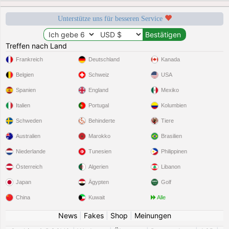
Unterstütze uns für besseren Service
Treffen nach Land
Frankreich
Deutschland
Kanada
Belgien
Schweiz
USA
Spanien
England
Mexiko
Italien
Portugal
Kolumbien
Schweden
Behinderte
Tiere
Australien
Marokko
Brasilien
Niederlande
Tunesien
Philippinen
Österreich
Algerien
Libanon
Japan
Ägypten
Golf
China
Kuwait
Alle
News
|
Fakes
|
Shop
|
Meinungen