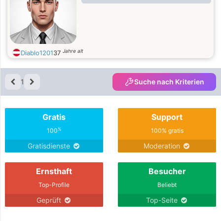
Jahre alt
Diablo1201
37
1
Suche nach Kriterien
Gratis
Support
%
100
100% gratis
Gratisdienste
Moderation
Ernsthaft
Besucher
Top-Profile
Beliebt
Geprüft
Top-Seite