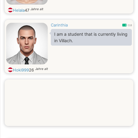
Jahre alt
Helala
47
Carinthia
0.8
I am a student that is currently living
in Villach.
Jahre alt
Hoki999
26