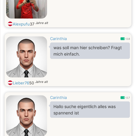
Jahre alt
Alexpufu
37
Carinthia
0.8
was soll man hier schreiben? Fragt
mich einfach.
Jahre alt
Lieber76
50
Carinthia
0.7
Hallo suche eigentlich alles was
spannend ist