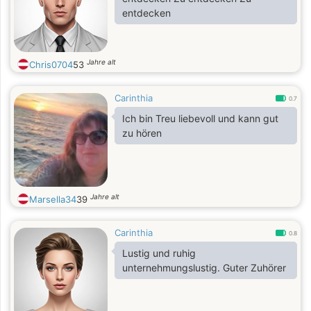
entdecken
Jahre alt
Chris0704
53
Carinthia
0.7
Ich bin Treu liebevoll und kann gut
zu hören
Jahre alt
Marsella34
39
Carinthia
0.8
Lustig und ruhig
unternehmungslustig. Guter Zuhörer