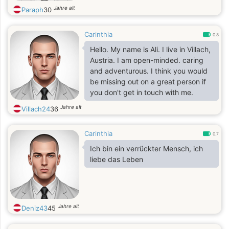
Jahre alt
Paraph
30
Carinthia
0.8
Hello. My name is Ali. I live in Villach,
Austria. I am open-minded. caring
and adventurous. I think you would
be missing out on a great person if
you don't get in touch with me.
Jahre alt
Villach24
36
Carinthia
0.7
Ich bin ein verrückter Mensch, ich
liebe das Leben
Jahre alt
Deniz43
45