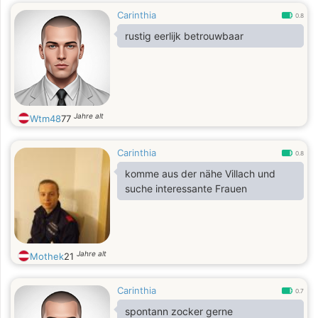
Carinthia
0.8
rustig eerlijk betrouwbaar
Jahre alt
Wtm48
77
Carinthia
0.8
komme aus der nähe Villach und
suche interessante Frauen
Jahre alt
Mothek
21
Carinthia
0.7
spontann zocker gerne