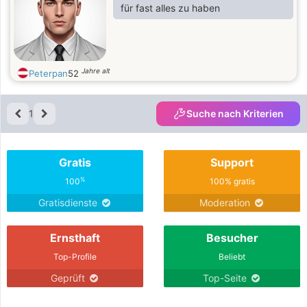
für fast alles zu haben
Jahre alt
Peterpan
52
1
Suche nach Kriterien
Gratis
Support
%
100
100% gratis
Gratisdienste
Moderation
Ernsthaft
Besucher
Top-Profile
Beliebt
Geprüft
Top-Seite