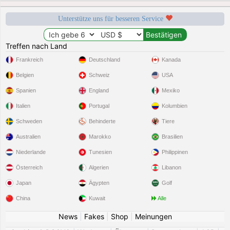
Unterstütze uns für besseren Service
Treffen nach Land
Frankreich
Deutschland
Kanada
Belgien
Schweiz
USA
Spanien
England
Mexiko
Italien
Portugal
Kolumbien
Schweden
Behinderte
Tiere
Australien
Marokko
Brasilien
Niederlande
Tunesien
Philippinen
Österreich
Algerien
Libanon
Japan
Ägypten
Golf
China
Kuwait
Alle
News
|
Fakes
|
Shop
|
Meinungen