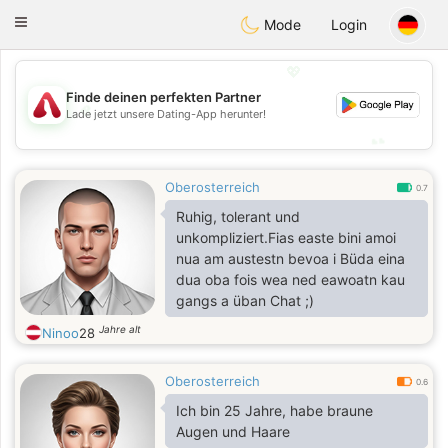
Österreich
Chat
Toggle
Mode
Login
navigation
💖
Finde deinen perfekten Partner
💖
Lade jetzt unsere Dating-App herunter!
💕
💕
Oberosterreich
0.7
Ruhig, tolerant und
unkompliziert.Fias easte bini amoi
nua am austestn bevoa i Büda eina
dua oba fois wea ned eawoatn kau
gangs a üban Chat ;)
Jahre alt
Ninoo
28
Oberosterreich
0.6
Ich bin 25 Jahre, habe braune
Augen und Haare