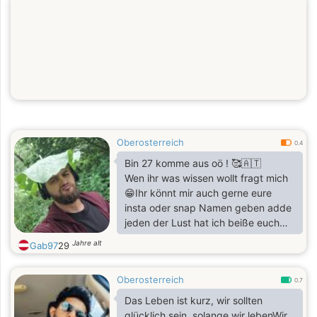
Oberosterreich
0.4
Bin 27 komme aus oö ! 🥰🇦🇹
Wen ihr was wissen wollt fragt mich
😁Ihr könnt mir auch gerne eure
insta oder snap Namen geben adde
jeden der Lust hat ich beiße euch
nicht
Jahre alt
Gab97
29
Oberosterreich
0.7
Das Leben ist kurz, wir sollten
glücklich sein, solange wir lebenWir