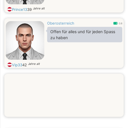
Jahre alt
Prince13
39
Oberosterreich
0.8
Offen für alles und für jeden Spass
zu haben
Jahre alt
Vip33
42