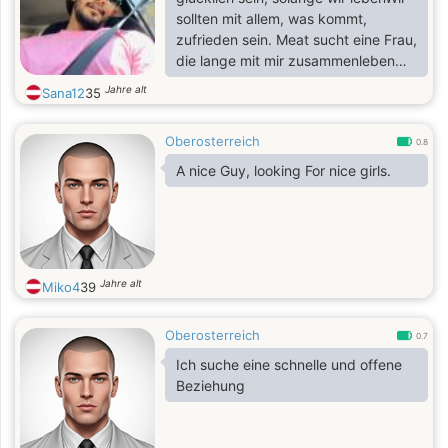
sollten mit allem, was kommt,
zufrieden sein. Meat sucht eine Frau,
die lange mit mir zusammenleben
kannOder eine Frau für kurze Zeit
Jahre alt
Sana12
35
bei mir
Oberosterreich
0.8
A nice Guy, looking For nice girls.
Jahre alt
Miko4
39
Oberosterreich
0.7
Ich suche eine schnelle und offene
Beziehung