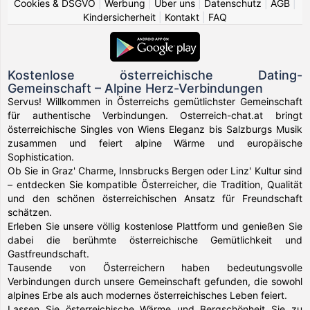
Cookies & DSGVO
|
Werbung
|
Über uns
|
Datenschutz
|
AGB
|
Kindersicherheit
|
Kontakt
|
FAQ
Kostenlose österreichische Dating-
Gemeinschaft – Alpine Herz-Verbindungen
Servus! Willkommen in Österreichs gemütlichster Gemeinschaft
für authentische Verbindungen. Osterreich-chat.at bringt
österreichische Singles von Wiens Eleganz bis Salzburgs Musik
zusammen und feiert alpine Wärme und europäische
Sophistication.
Ob Sie in Graz' Charme, Innsbrucks Bergen oder Linz' Kultur sind
– entdecken Sie kompatible Österreicher, die Tradition, Qualität
und den schönen österreichischen Ansatz für Freundschaft
schätzen.
Erleben Sie unsere völlig kostenlose Plattform und genießen Sie
dabei die berühmte österreichische Gemütlichkeit und
Gastfreundschaft.
Tausende von Österreichern haben bedeutungsvolle
Verbindungen durch unsere Gemeinschaft gefunden, die sowohl
alpines Erbe als auch modernes österreichisches Leben feiert.
Lassen Sie österreichische Wärme und Bergschönheit Sie zu