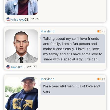
jaar oud
Knisslove
38
Maryland
0.4
Talking about my self,I love friends
and family, I am a fun person and
make friends easily. I love life, love
my family and still have some love to
share with a special lady. Life can
be lonely without someoneI am a
jaar oud
Timo101
60
person who is very real when it
comes to life and its' issues. I'm
Maryland
honest,kind
0.5
caring,affectionate,good sense of
I'm a peaceful man. Full of love and
humor,easy going,free
care
thinker,trustworthy and respect the
lives of other people.