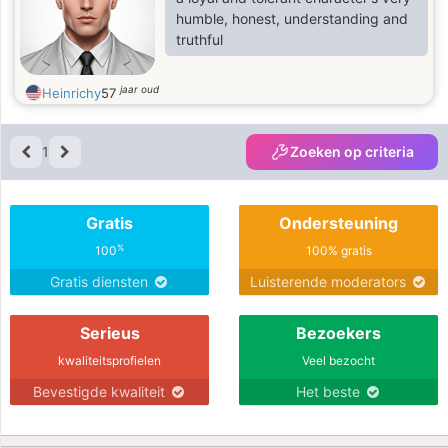
humble, honest, understanding and
truthful
jaar oud
Heinrichy
57
1
Zoeken op criteria
Gratis
Ondersteuning
%
100
100% gratis
Gratis diensten
Luisterende moderators
Serieus
Bezoekers
kwaliteitsprofielen
Veel bezocht
Bevestigde kwaliteit
Het beste