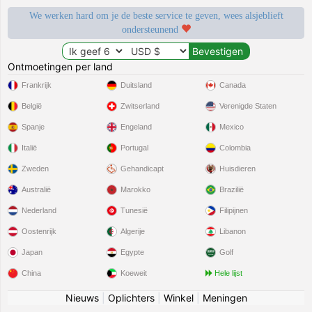
We werken hard om je de beste service te geven, wees alsjeblieft
ondersteunend
Ontmoetingen per land
Frankrijk
Duitsland
Canada
België
Zwitserland
Verenigde Staten
Spanje
Engeland
Mexico
Italië
Portugal
Colombia
Zweden
Gehandicapt
Huisdieren
Australië
Marokko
Brazilië
Nederland
Tunesië
Filipijnen
Oostenrijk
Algerije
Libanon
Japan
Egypte
Golf
China
Koeweit
Hele lijst
Nieuws
|
Oplichters
|
Winkel
|
Meningen