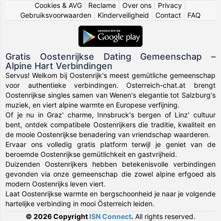
Cookies & AVG
|
Reclame
|
Over ons
|
Privacy
|
Gebruiksvoorwaarden
|
Kinderveiligheid
|
Contact
|
FAQ
Gratis Oostenrijkse Dating Gemeenschap –
Alpine Hart Verbindingen
Servus! Welkom bij Oostenrijk's meest gemütliche gemeenschap
voor authentieke verbindingen. Osterreich-chat.at brengt
Oostenrijkse singles samen van Wenen's elegantie tot Salzburg's
muziek, en viert alpine warmte en Europese verfijning.
Of je nu in Graz' charme, Innsbruck's bergen of Linz' cultuur
bent, ontdek compatibele Oostenrijkers die traditie, kwaliteit en
de mooie Oostenrijkse benadering van vriendschap waarderen.
Ervaar ons volledig gratis platform terwijl je geniet van de
beroemde Oostenrijkse gemütlichkeit en gastvrijheid.
Duizenden Oostenrijkers hebben betekenisvolle verbindingen
gevonden via onze gemeenschap die zowel alpine erfgoed als
modern Oostenrijks leven viert.
Laat Oostenrijkse warmte en bergschoonheid je naar je volgende
hartelijke verbinding in mooi Österreich leiden.
© 2026 Copyright
ISN Connect
.
All rights reserved.