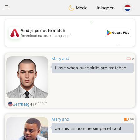
Österreich
Chat
Toggle
Mode
Inloggen
navigation
💖
Vind je perfecte match
💖
Download nu onze dating-app!
💕
💕
Maryland
0
I love when our spirits are matched
jaar oud
Jeffhatg
41
Maryland
0.6
Je suis un homme simple et cool