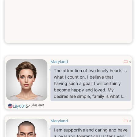
Maryland
0
The attraction of two lonely hearts is
what I count on. I believe that
having such a goal, I will certainly
become happy and loved. My
desires are simple, family is what I
need. I am a loving, kind and sincere
jaar oud
Lily001
54
lady, I want to find my soulmate. I
hope that it is here that I will be able
Maryland
to find a beautiful and worthy man.
0
I am supportive and caring and have
a loyal and tolerant character's very