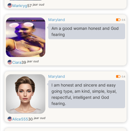
jaar oud
Markryg
57
Maryland
0.5
Am a good woman honest and God
fearing
jaar oud
Ciara
39
Maryland
0.4
I am honest and sincere and easy
going type, am kind, simple, loyal,
respectful, intelligent and God
fearing.
jaar oud
Alice555
30