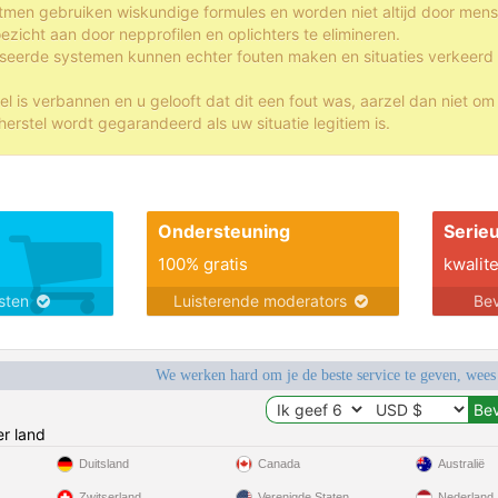
itmen gebruiken wiskundige formules en worden niet altijd door me
oezicht aan door nepprofilen en oplichters te elimineren.
eerde systemen kunnen echter fouten maken en situaties verkeerd i
iel is verbannen en u gelooft dat dit een fout was, aarzel dan niet o
erstel wordt gegarandeerd als uw situatie legitiem is.
Ondersteuning
Serie
100% gratis
kwalite
nsten
Luisterende moderators
Bev
We werken hard om je de beste service te geven, wees
r land
Duitsland
Canada
Australië
Zwitserland
Verenigde Staten
Nederland