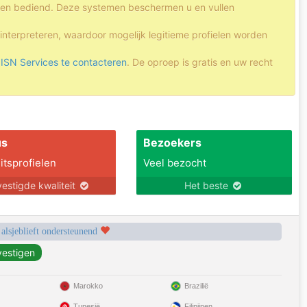
nsen bediend. Deze systemen beschermen u en vullen
nterpreteren, waardoor mogelijk legitieme profielen worden
m
ISN Services te contacteren
. De oproep is gratis en uw recht
us
Bezoekers
itsprofielen
Veel bezocht
estigde kwaliteit
Het beste
 alsjeblieft ondersteunend
Marokko
Brazilië
Tunesië
Filipijnen