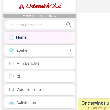
Österreich
Chat
Vienna 2026-08-06 02:52
Home
Zoeken
Mijn Berichten
Chat
Video-oproep
Activiteiten
Ondervindt u
Om veiligh