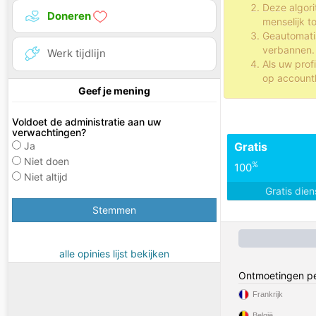
Deze algor
Doneren
menselijk t
Geautomatis
verbannen.
Werk tijdlijn
Als uw prof
op accounth
Geef je mening
Voldoet de administratie aan uw
verwachtingen?
Ja
Gratis
Niet doen
%
100
Niet altijd
Gratis die
Stemmen
alle opinies lijst bekijken
Ontmoetingen pe
Frankrijk
België