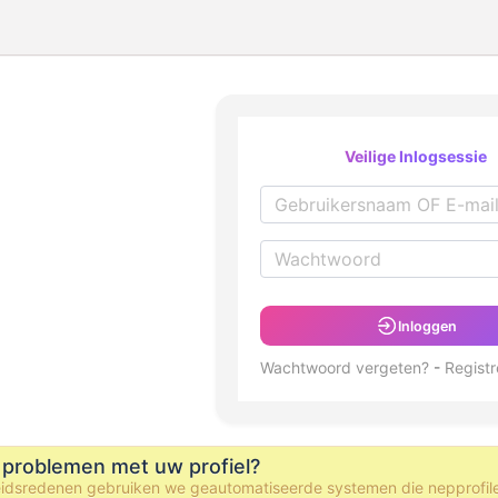
Veilige Inlogsessie
Inloggen
Wachtwoord vergeten?
-
Registr
 problemen met uw profiel?
eidsredenen gebruiken we geautomatiseerde systemen die nepprofil