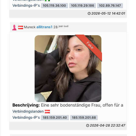
Verbindings-IP's
105.119.36.100
105.119.29.186
102.89.76.147
2026-05-12 14:42:01
jaar oud
allitrans1
Mureck
28
Fake
Beschrijving:
Eine sehr bodenständige Frau, offen für aufric
Verbindingslanden
Verbindings-IP's
185.159.201.40
185.159.201.68
2026-04-28 22:32:47