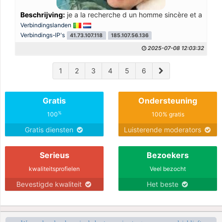
Beschrijving:
je a la recherche d un homme sincère et attenti
Verbindingslanden
Verbindings-IP's
41.73.107.118
185.107.56.136
2025-07-08 12:03:32
1
2
3
4
5
6
Gratis
Ondersteuning
%
100
100% gratis
Gratis diensten
Luisterende moderators
Serieus
Bezoekers
kwaliteitsprofielen
Veel bezocht
Bevestigde kwaliteit
Het beste