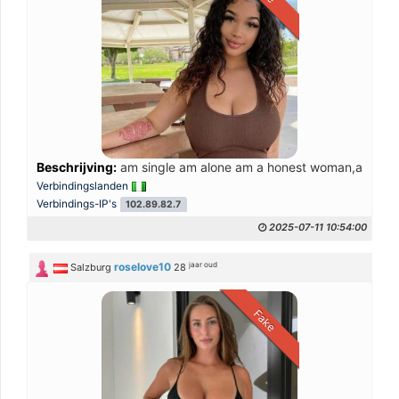
Beschrijving:
am single am alone am a honest woman,and I don
Verbindingslanden
Verbindings-IP's
102.89.82.7
2025-07-11 10:54:00
jaar oud
roselove10
Salzburg
28
Fake