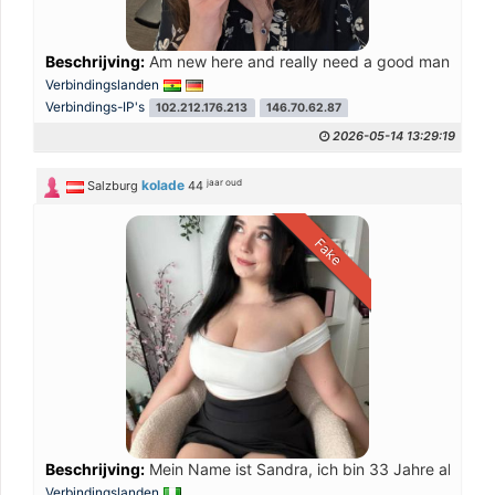
Beschrijving:
Am new here and really need a good man to be 
Verbindingslanden
Verbindings-IP's
102.212.176.213
146.70.62.87
2026-05-14 13:29:19
jaar oud
kolade
Salzburg
44
Fake
Beschrijving:
Mein Name ist Sandra, ich bin 33 Jahre alt, Sing
Verbindingslanden