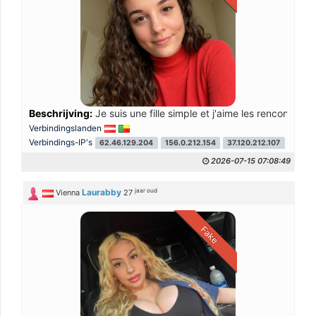
Beschrijving:
Je suis une fille simple et j'aime les rencontres
Verbindingslanden
Verbindings-IP's
62.46.129.204
156.0.212.154
37.120.212.107
41.138
2026-07-15 07:08:49
jaar oud
Laurabby
Vienna
27
Fake