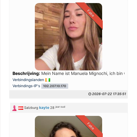
Fake
Beschrijving:
Mein Name ist Manuela Mignochi, ich bin Österrei
Verbindingslanden
Verbindings-IP's
102.207.10.170
2026-07-22 17:35:51
jaar oud
kayte
Salzburg
28
Fake