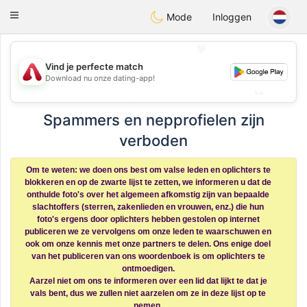
Österreich
Chat
Toggle
Mode
Inloggen
navigation
💖
💖
Vind je perfecte match
Download nu onze dating-app!
💕
💕
Spammers en nepprofielen zijn
verboden
Om te weten: we doen ons best om valse leden en oplichters te
blokkeren en op de zwarte lijst te zetten, we informeren u dat de
onthulde foto's over het algemeen afkomstig zijn van bepaalde
slachtoffers (sterren, zakenlieden en vrouwen, enz.) die hun
foto's ergens door oplichters hebben gestolen op internet
publiceren we ze vervolgens om onze leden te waarschuwen en
ook om onze kennis met onze partners te delen. Ons enige doel
van het publiceren van ons woordenboek is om oplichters te
ontmoedigen.
Aarzel niet om ons te informeren over een lid dat lijkt te dat je
vals bent, dus we zullen niet aarzelen om ze in deze lijst op te
nemen.