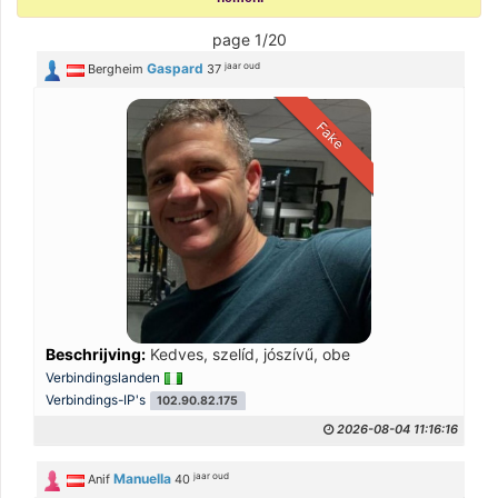
page 1/20
jaar oud
Gaspard
Bergheim
37
Fake
Beschrijving:
Kedves, szelíd, jószívű, obe
Verbindingslanden
Verbindings-IP's
102.90.82.175
2026-08-04 11:16:16
jaar oud
Manuella
Anif
40