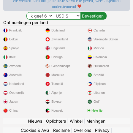
We werken hard om je de beste service te geven, wees alsjeblieft
ondersteunend
Ontmoetingen per land
Frankrijk
Duitsland
Canada
België
Zwitserland
Verenigde Staten
Spanje
Engeland
Mexico
Italië
Portugal
Colombia
Zweden
Gehandicapt
Huisdieren
Australië
Marokko
Brazilië
Nederland
Tunesië
Filipijnen
Oostenrijk
Algerije
Libanon
Japan
Egypte
Golf
China
Koeweit
Hele lijst
Nieuws
|
Oplichters
|
Winkel
|
Meningen
Cookies & AVG
|
Reclame
|
Over ons
|
Privacy
|