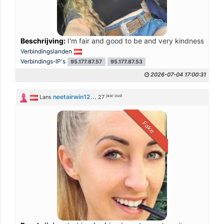
Beschrijving:
I'm fair and good to be and very kindness
Verbindingslanden
Verbindings-IP's
95.177.87.57
95.177.87.53
2026-07-04 17:00:31
jaar oud
neetairwin12...
Lans
27
Fake