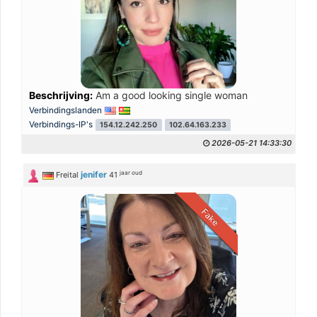
Beschrijving:
Am a good looking single woman
Verbindingslanden
Verbindings-IP's
154.12.242.250
102.64.163.233
2026-05-21 14:33:30
jaar oud
jenifer
Freital
41
Fake