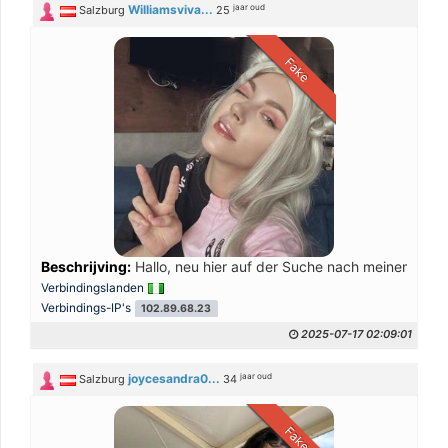
jaar oud
Williamsviva...
Salzburg
25
Fake
Beschrijving:
Hallo, neu hier auf der Suche nach meinem Leb
Verbindingslanden
Verbindings-IP's
102.89.68.23
2025-07-17 02:09:01
jaar oud
joycesandra0...
Salzburg
34
Fake