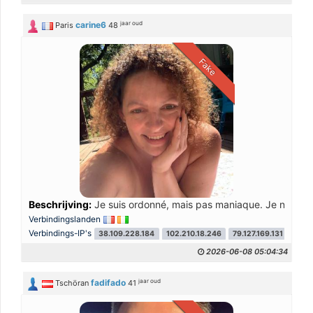
jaar oud
carine6
Paris
48
Fake
Beschrijving:
Je suis ordonné, mais pas maniaque. Je n'aime pa
Verbindingslanden
Verbindings-IP's
38.109.228.184
102.210.18.246
79.127.169.131
2026-06-08 05:04:34
jaar oud
fadifado
Tschöran
41