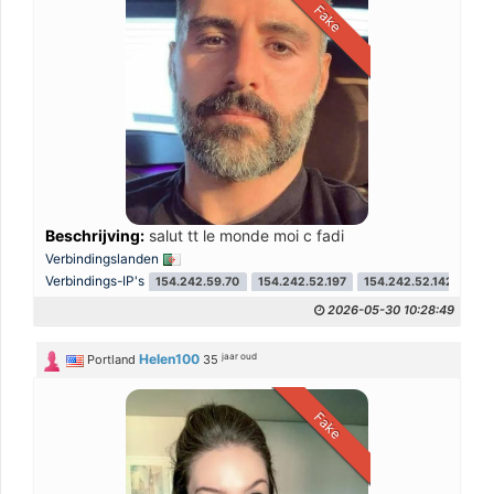
Fake
Beschrijving:
salut tt le monde moi c fadi
Verbindingslanden
Verbindings-IP's
154.242.59.70
154.242.52.197
154.242.52.142
2026-05-30 10:28:49
jaar oud
Helen100
Portland
35
Fake