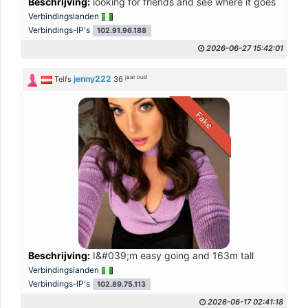
Beschrijving:
looking for friends and see where it goes
Verbindingslanden
Verbindings-IP's
102.91.96.188
2026-06-27 15:42:01
jaar oud
jenny222
Telfs
36
Fake
Beschrijving:
I&#039;m easy going and 163m tall
Verbindingslanden
Verbindings-IP's
102.89.75.113
2026-06-17 02:41:18