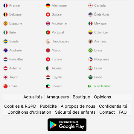
France
Allemagne
Canada
Belgique
Suisse
États-Unis
Espagne
Angleterre
Mexique
Italie
Portugal
Colombie
Suède
Handicapés
Animaux
Australie
Maroc
Brésil
Pays-Bas
Tunisie
Philippines
Autriche
Algérie
Liban
Japon
Égypte
Golfe
Chine
Koweït
Toute la liste
Actualités
|
Arnaqueurs
|
Boutique
|
Opinions
Cookies & RGPD
|
Publicité
|
À propos de nous
|
Confidentialité
|
Conditions d'utilisation
|
Sécurité des enfants
|
Contact
|
FAQ