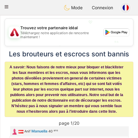
Österreich
Chat
Toggle
Mode
Connexion
navigation
💖
Trouvez votre partenaire idéal
💖
Téléchargez notre application de rencontre
maintenant !
💕
💕
Les brouteurs et escrocs sont bannis
A savoir: Nous faisons de notre mieux pour bloquer et blacklister
les faux membres et les escros, nous vous informons que les
photos dévoilées proviennent en general de certaines victimes
(stars, hommes et femmes d'affaires, etc) qui se sont fait volés
leur photos par les escros quelque part sur internet, nous les
publions alors pour prevenir nos utilisateurs. Notre seul but de la
publication de notre dictionnaire est de décourager les escros.
N'hésitez pas à nous signaler un membre qui vous semble faux
nous n'hesiterons alors pas à l'introduire dans cette liste.
page 1/20
ans
Manuella
Anif
40