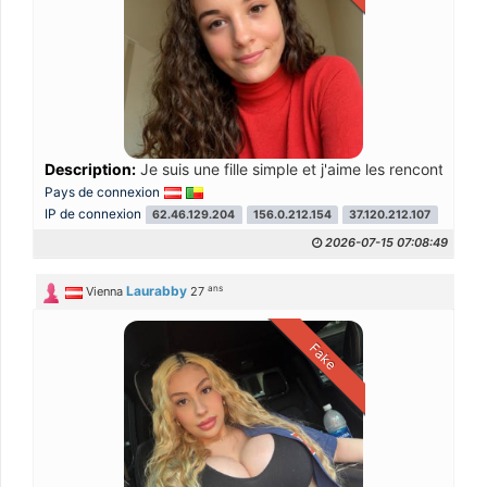
Description:
Je suis une fille simple et j'aime les rencontres 
Pays de connexion
IP de connexion
62.46.129.204
156.0.212.154
37.120.212.107
41.138
2026-07-15 07:08:49
ans
Laurabby
Vienna
27
Fake