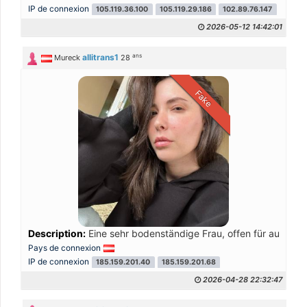
IP de connexion
105.119.36.100
105.119.29.186
102.89.76.147
2026-05-12 14:42:01
ans
allitrans1
Mureck
28
Fake
Description:
Eine sehr bodenständige Frau, offen für aufrich
Pays de connexion
IP de connexion
185.159.201.40
185.159.201.68
2026-04-28 22:32:47