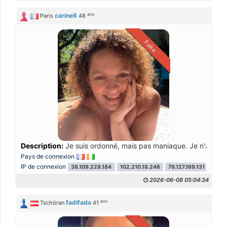
ans
carine6
Paris
48
Fake
Description:
Je suis ordonné, mais pas maniaque. Je n'aime pas
Pays de connexion
IP de connexion
38.109.228.184
102.210.18.246
79.127.169.131
2026-06-08 05:04:34
ans
fadifado
Tschöran
41