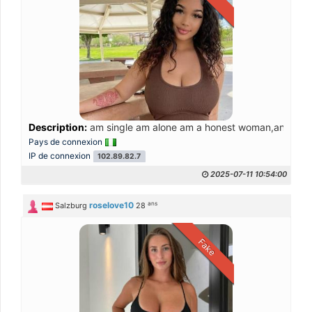
Description:
am single am alone am a honest woman,and I don'
Pays de connexion
IP de connexion
102.89.82.7
2025-07-11 10:54:00
ans
roselove10
Salzburg
28
Fake