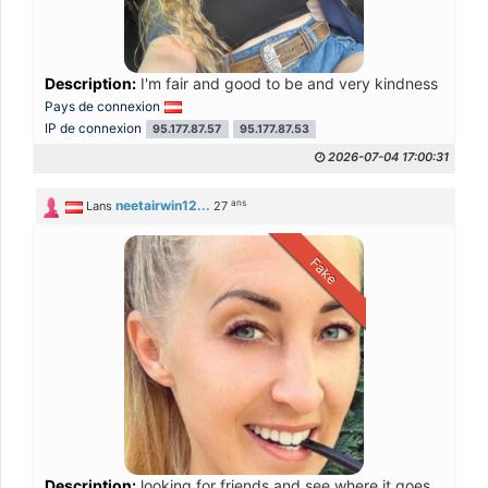
Description:
I'm fair and good to be and very kindness
Pays de connexion
IP de connexion
95.177.87.57
95.177.87.53
2026-07-04 17:00:31
ans
neetairwin12...
Lans
27
Fake
Description:
looking for friends and see where it goes