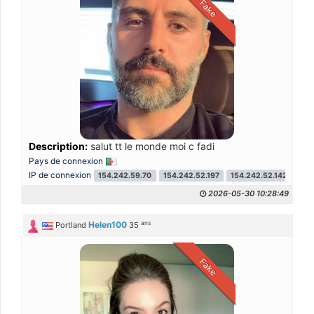
Fake
Description:
salut tt le monde moi c fadi
Pays de connexion
IP de connexion
154.242.59.70
154.242.52.197
154.242.52.142
2026-05-30 10:28:49
ans
Helen100
Portland
35
Fake