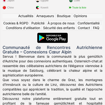
Japon
Égypte
Golfe
Chine
Koweït
Toute la liste
Actualités
|
Arnaqueurs
|
Boutique
|
Opinions
Cookies & RGPD
|
Publicité
|
À propos de nous
|
Confidentialité
|
Conditions d'utilisation
|
Sécurité des enfants
|
Contact
|
FAQ
Communauté de Rencontres Autrichienne
Gratuite – Connexions Cœur Alpin
Servus ! Bienvenue dans la communauté la plus gemütlich
d'Autriche pour des connexions authentiques. Osterreich-chat.at
rassemble des célibataires autrichiens de l'élégance viennoise à
la musique de Salzburg, célébrant la chaleur alpine et la
sophistication européenne.
Que vous soyez dans le charme de Graz, les montagnes
d'Innsbruck ou la culture de Linz, découvrez des Autrichiens
compatibles qui apprécient la tradition, la qualité et l'approche
autrichienne belle de l'amitié.
Découvrez notre plateforme entièrement gratuite tout en
profitant de la fameuse gemütlichkeit et hospitalité