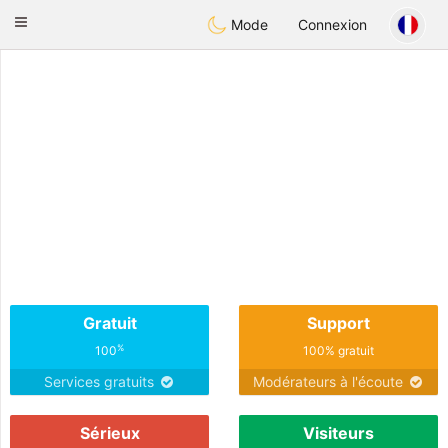
Österreich
Chat
Toggle
Mode
Connexion
navigation
Gratuit
Support
%
100
100% gratuit
Services gratuits
Modérateurs à l'écoute
Sérieux
Visiteurs