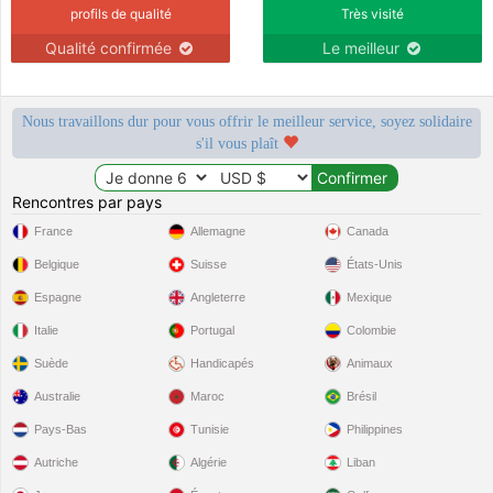
profils de qualité
Très visité
Qualité confirmée
Le meilleur
Nous travaillons dur pour vous offrir le meilleur service, soyez solidaire
s'il vous plaît
Rencontres par pays
France
Allemagne
Canada
Belgique
Suisse
États-Unis
Espagne
Angleterre
Mexique
Italie
Portugal
Colombie
Suède
Handicapés
Animaux
Australie
Maroc
Brésil
Pays-Bas
Tunisie
Philippines
Autriche
Algérie
Liban