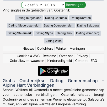
Vind singles in de gebieden van: Oostenrijk
Dating Burgenland
Dating Carinthia
Dating Kärnten
Dating Niederosterreich
Dating Oberosterreich
Dating Salzburg
Dating Steiermark
Dating Styria
Dating Tirol
Dating Vorarlberg
Dating Wien
Nieuws
|
Oplichters
|
Winkel
|
Meningen
Cookies & AVG
|
Reclame
|
Over ons
|
Privacy
|
Gebruiksvoorwaarden
|
Kinderveiligheid
|
Contact
|
FAQ
Gratis Oostenrijkse Dating Gemeenschap –
Alpine Hart Verbindingen
Servus! Welkom bij Oostenrijk's meest gemütliche gemeenschap
voor authentieke verbindingen. Osterreich-chat.at brengt
Oostenrijkse singles samen van Wenen's elegantie tot Salzburg's
muziek, en viert alpine warmte en Europese verfijning.