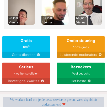
36 jaar
34 jaar
54 jaar
Vienna
Vienna
Vienna
Gratis
Ondersteuning
%
100
100% gratis
Gratis diensten
Luisterende moderators
Serieus
Bezoekers
kwaliteitsprofielen
Veel bezocht
Bevestigde kwaliteit
Het beste
We werken hard om je de beste service te geven, wees alsjeblieft
ondersteunend