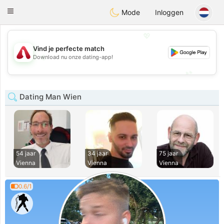
Österreich
Chat
Toggle
Mode
Inloggen
navigation
💖
Vind je perfecte match
💖
Download nu onze dating-app!
💕
💕
Dating Man Wien
54 jaar
34 jaar
75 jaar
Vienna
Vienna
Vienna
0.6/1