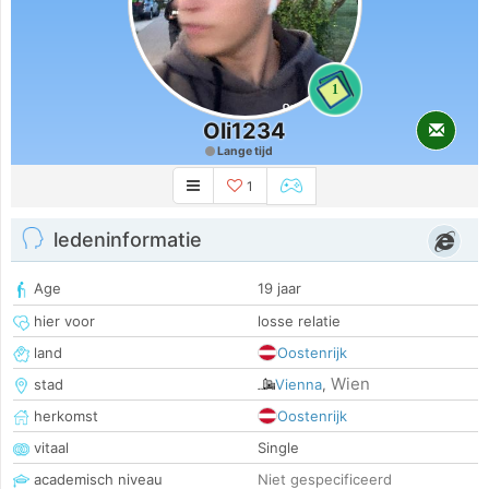
1
Oli1234
Lange tijd
1
ledeninformatie
Age
19 jaar
hier voor
losse relatie
land
Oostenrijk
Wien
stad
Vienna
,
herkomst
Oostenrijk
vitaal
Single
academisch niveau
Niet gespecificeerd