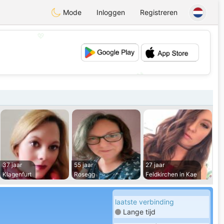
Mode
Inloggen
Registreren
💖
💕
37 jaar
55 jaar
27 jaar
Klagenfurt
Rosegg
Feldkirchen in Kae
laatste verbinding
Lange tijd