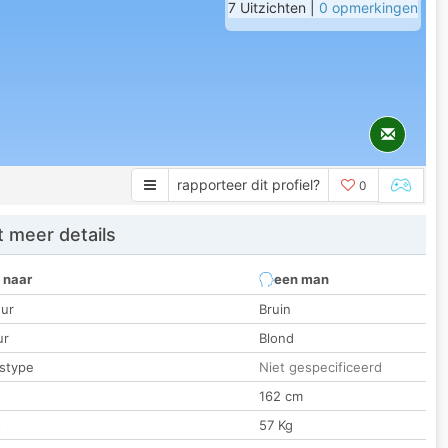
7 Uitzichten |
0 opmerkingen
rapporteer dit profiel?
0
 meer details
 naar
een man
ur
Bruin
ur
Blond
stype
Niet gespecificeerd
162 cm
t
57 Kg