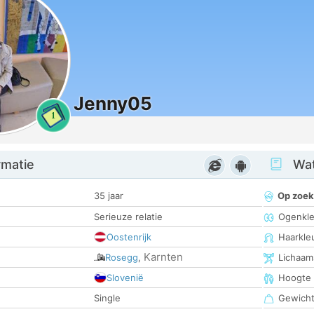
Jenny05
1
rmatie
Wat
35 jaar
Op zoek
Serieuze relatie
Ogenkle
Oostenrijk
Haarkle
Karnten
Rosegg
,
Lichaam
Slovenië
Hoogte
Single
Gewich