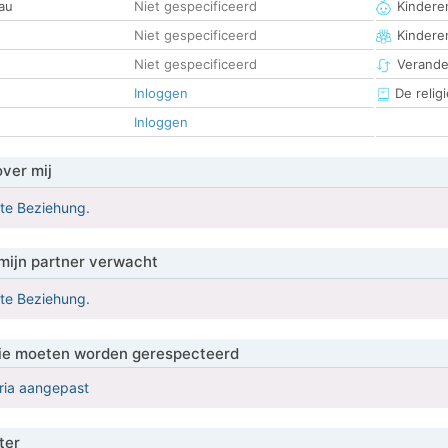
au
Niet gespecificeerd
Kinderen
Niet gespecificeerd
Kindere
Niet gespecificeerd
Verander
Inloggen
De religi
Inloggen
over mij
ste Beziehung.
mijn partner verwacht
ste Beziehung.
 die moeten worden gerespecteerd
eria aangepast
ter