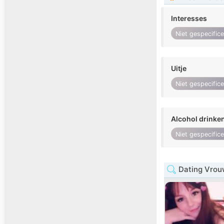
Interesses
Niet gespecific
Uitje
Niet gespecific
Alcohol drinke
Niet gespecific
Dating Vrou