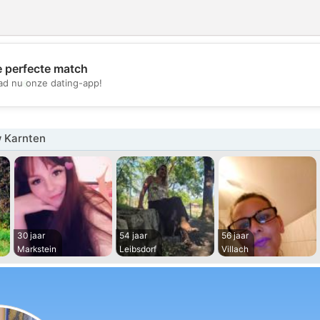
e perfecte match
💖
d nu onze dating-app!
💕
 Karnten
30 jaar
54 jaar
56 jaar
Markstein
Leibsdorf
Villach