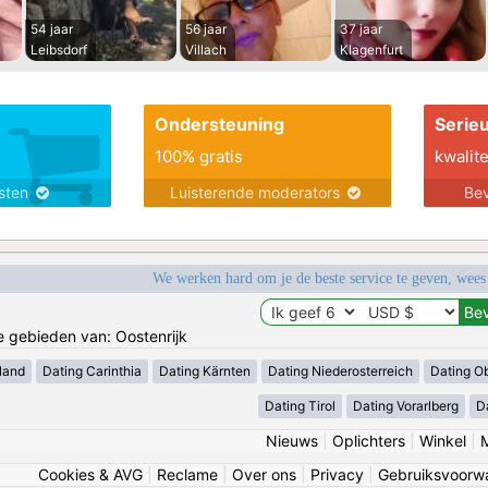
54 jaar
56 jaar
37 jaar
Leibsdorf
Villach
Klagenfurt
Ondersteuning
Serie
100% gratis
kwalite
nsten
Luisterende moderators
Bev
We werken hard om je de beste service te geven, wees
de gebieden van: Oostenrijk
land
Dating Carinthia
Dating Kärnten
Dating Niederosterreich
Dating Ob
Dating Tirol
Dating Vorarlberg
D
Nieuws
|
Oplichters
|
Winkel
|
Cookies & AVG
|
Reclame
|
Over ons
|
Privacy
|
Gebruiksvoorw