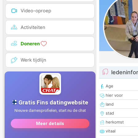
Video-oproep
Activiteiten
Doneren
Werk tijdlijn
ledeninfo
Age
hier voor
land
stad
herkomst
vitaal