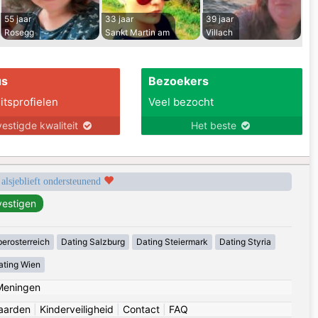
55 jaar
33 jaar
39 jaar
Rosegg
Sankt Martin am
Villach
us
Bezoekers
itsprofielen
Veel bezocht
estigde kwaliteit
Het beste
 alsjeblieft ondersteunend
erosterreich
Dating Salzburg
Dating Steiermark
Dating Styria
ating Wien
Meningen
aarden
|
Kinderveiligheid
|
Contact
|
FAQ