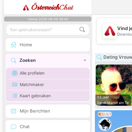
Österreich
Chat
Vienna 2026-08-06 08:43
Vind j
Downloa
Home
Dating Vrouw
Zoeken
Alle profielen
Matchmaker
Kaart gebruiken
33 jaar
Sankt Martin am Te
Mijn Berichten
0.4/1
Chat