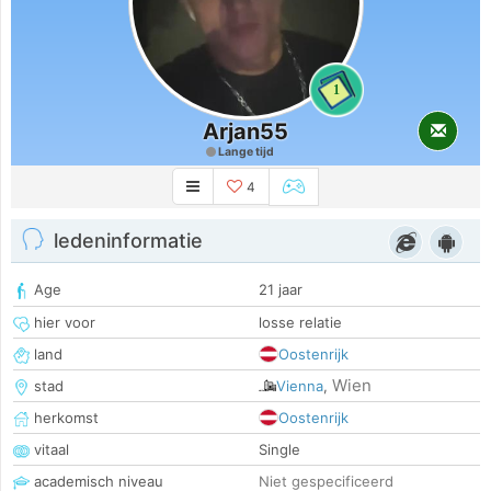
1
Arjan55
Lange tijd
4
ledeninformatie
Age
21 jaar
hier voor
losse relatie
land
Oostenrijk
Wien
stad
Vienna
,
herkomst
Oostenrijk
vitaal
Single
academisch niveau
Niet gespecificeerd