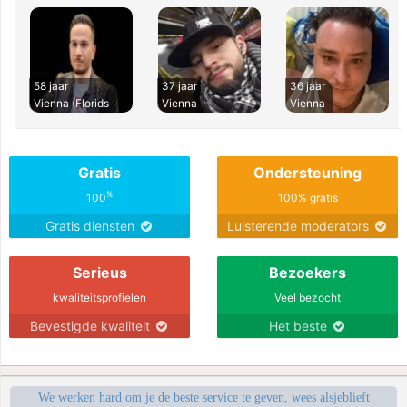
58 jaar
37 jaar
36 jaar
Vienna (Florids
Vienna
Vienna
Gratis
Ondersteuning
%
100
100% gratis
Gratis diensten
Luisterende moderators
Serieus
Bezoekers
kwaliteitsprofielen
Veel bezocht
Bevestigde kwaliteit
Het beste
We werken hard om je de beste service te geven, wees alsjeblieft