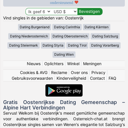
ondersteunend
Vind singles in de gebieden van: Oostenrijk
Dating Burgenland
Dating Carinthia
Dating Kärnten
Dating Niederosterreich
Dating Oberosterreich
Dating Salzburg
Dating Steiermark
Dating Styria
Dating Tirol
Dating Vorarlberg
Dating Wien
Nieuws
|
Oplichters
|
Winkel
|
Meningen
Cookies & AVG
|
Reclame
|
Over ons
|
Privacy
|
Gebruiksvoorwaarden
|
Kinderveiligheid
|
Contact
|
FAQ
Gratis Oostenrijkse Dating Gemeenschap –
Alpine Hart Verbindingen
Servus! Welkom bij Oostenrijk's meest gemütliche gemeenschap
voor authentieke verbindingen. Osterreich-chat.at brengt
Oostenrijkse singles samen van Wenen's elegantie tot Salzburg's