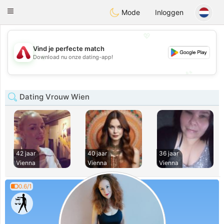
Österreich
Chat
Toggle
Mode
Inloggen
navigation
💖
Vind je perfecte match
💖
Download nu onze dating-app!
💕
💕
Dating Vrouw Wien
42 jaar
40 jaar
36 jaar
Vienna
Vienna
Vienna
0.6/1