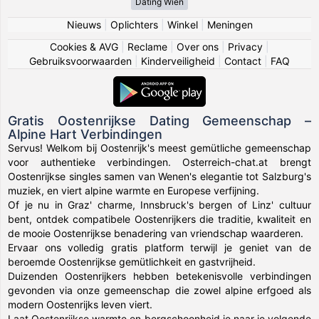
Dating Wien
Nieuws
|
Oplichters
|
Winkel
|
Meningen
Cookies & AVG
|
Reclame
|
Over ons
|
Privacy
|
Gebruiksvoorwaarden
|
Kinderveiligheid
|
Contact
|
FAQ
Gratis Oostenrijkse Dating Gemeenschap –
Alpine Hart Verbindingen
Servus! Welkom bij Oostenrijk's meest gemütliche gemeenschap
voor authentieke verbindingen. Osterreich-chat.at brengt
Oostenrijkse singles samen van Wenen's elegantie tot Salzburg's
muziek, en viert alpine warmte en Europese verfijning.
Of je nu in Graz' charme, Innsbruck's bergen of Linz' cultuur
bent, ontdek compatibele Oostenrijkers die traditie, kwaliteit en
de mooie Oostenrijkse benadering van vriendschap waarderen.
Ervaar ons volledig gratis platform terwijl je geniet van de
beroemde Oostenrijkse gemütlichkeit en gastvrijheid.
Duizenden Oostenrijkers hebben betekenisvolle verbindingen
gevonden via onze gemeenschap die zowel alpine erfgoed als
modern Oostenrijks leven viert.
Laat Oostenrijkse warmte en bergschoonheid je naar je volgende