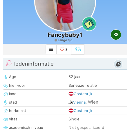
4
Fancybaby1
Lange tijd
3
ledeninformatie
Age
52 jaar
hier voor
Serieuze relatie
land
Oostenrijk
Wien
stad
Vienna
,
herkomst
Oostenrijk
vitaal
Single
academisch niveau
Niet gespecificeerd