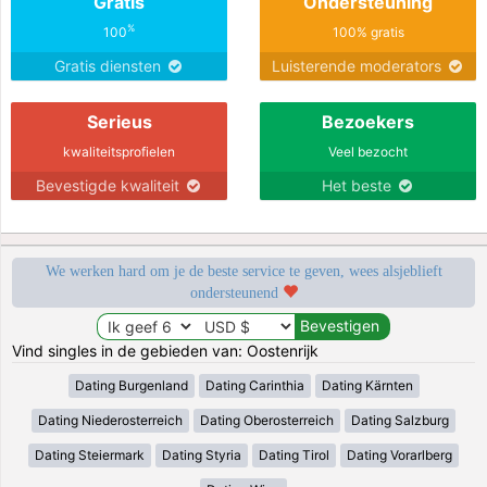
Gratis
Ondersteuning
%
100
100% gratis
Gratis diensten
Luisterende moderators
Serieus
Bezoekers
kwaliteitsprofielen
Veel bezocht
Bevestigde kwaliteit
Het beste
We werken hard om je de beste service te geven, wees alsjeblieft
ondersteunend
Vind singles in de gebieden van: Oostenrijk
Dating Burgenland
Dating Carinthia
Dating Kärnten
Dating Niederosterreich
Dating Oberosterreich
Dating Salzburg
Dating Steiermark
Dating Styria
Dating Tirol
Dating Vorarlberg