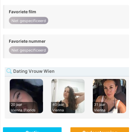
Favoriete film
Niet gespecificeerd
Favoriete nummer
Niet gespecificeerd
Dating Vrouw Wien
20 jaar
40 jaar
31 jaar
Vienna (Florids
Vienna
Vienna