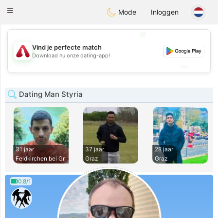
Österreich
Chat
Toggle
Mode
Inloggen
navigation
💖
Vind je perfecte match
💖
Download nu onze dating-app!
💕
💕
Dating Man Styria
31 jaar
37 jaar
28 jaar
Feldkirchen bei Gr
Graz
Graz
0.8/1