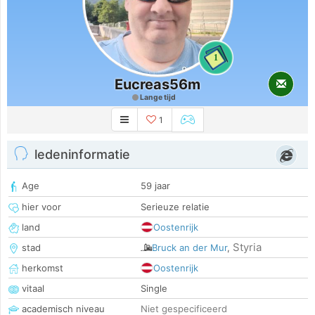
1
Eucreas56m
Lange tijd
1
ledeninformatie
Age
59 jaar
hier voor
Serieuze relatie
land
Oostenrijk
Styria
stad
Bruck an der Mur
,
herkomst
Oostenrijk
vitaal
Single
academisch niveau
Niet gespecificeerd