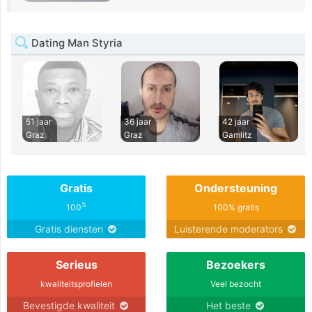
Dating Man Styria
51 jaar
36 jaar
42 jaar
Graz
Graz
Gamlitz
Gratis
Ondersteuning
%
100
100% gratis
Gratis diensten
Luisterende moderators
Serieus
Bezoekers
kwaliteitsprofielen
Veel bezocht
Bevestigde kwaliteit
Het beste