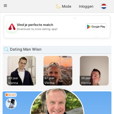
Österreich
Chat
Toggle
Mode
Inloggen
navigation
💖
Vind je perfecte match
💖
Download nu onze dating-app!
💕
💕
Dating Man Wien
49 jaar
57 jaar
36 jaar
Vienna
Vienna
Vienna
0.6/1