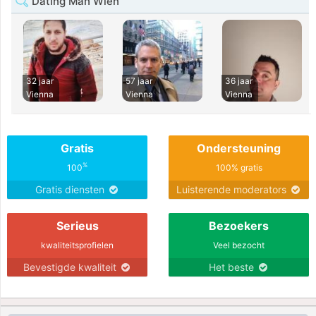
Dating Man Wien
32 jaar
57 jaar
36 jaar
Vienna
Vienna
Vienna
Gratis
Ondersteuning
%
100
100% gratis
Gratis diensten
Luisterende moderators
Serieus
Bezoekers
kwaliteitsprofielen
Veel bezocht
Bevestigde kwaliteit
Het beste