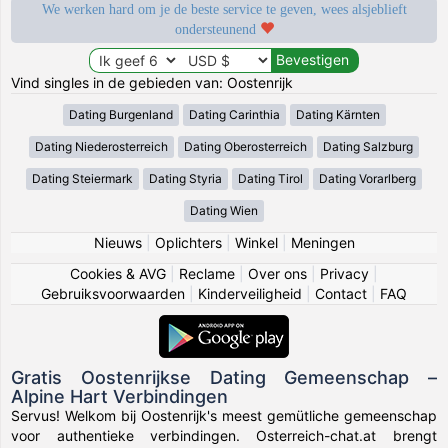
We werken hard om je de beste service te geven, wees alsjeblieft
ondersteunend
Vind singles in de gebieden van: Oostenrijk
Dating Burgenland
Dating Carinthia
Dating Kärnten
Dating Niederosterreich
Dating Oberosterreich
Dating Salzburg
Dating Steiermark
Dating Styria
Dating Tirol
Dating Vorarlberg
Dating Wien
Nieuws
|
Oplichters
|
Winkel
|
Meningen
Cookies & AVG
|
Reclame
|
Over ons
|
Privacy
|
Gebruiksvoorwaarden
|
Kinderveiligheid
|
Contact
|
FAQ
Gratis Oostenrijkse Dating Gemeenschap –
Alpine Hart Verbindingen
Servus! Welkom bij Oostenrijk's meest gemütliche gemeenschap
voor authentieke verbindingen. Osterreich-chat.at brengt