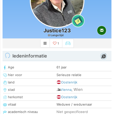
1
Justice123
Lange tijd
1
ledeninformatie
Age
61 jaar
hier voor
Serieuze relatie
land
Oostenrijk
Wien
stad
Vienna
,
herkomst
Oostenrijk
vitaal
Weduwe / weduwnaar
academisch niveau
Niet gespecificeerd