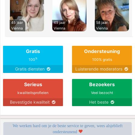
45 jaar
49 jaar
58 jaar
Vienna
Vienna
Vienna
Gratis
Ondersteuning
%
100
100% gratis
Gratis diensten
Luisterende moderators
Serieus
Bezoekers
kwaliteitsprofielen
Veel bezocht
Bevestigde kwaliteit
Het beste
We werken hard om je de beste service te geven, wees alsjeblieft
ondersteunend