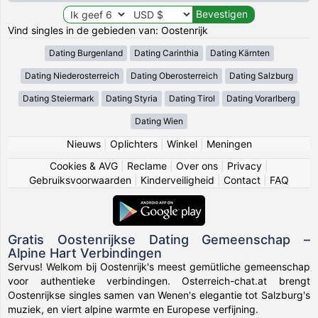
Vind singles in de gebieden van: Oostenrijk
Dating Burgenland
Dating Carinthia
Dating Kärnten
Dating Niederosterreich
Dating Oberosterreich
Dating Salzburg
Dating Steiermark
Dating Styria
Dating Tirol
Dating Vorarlberg
Dating Wien
Nieuws
|
Oplichters
|
Winkel
|
Meningen
Cookies & AVG
|
Reclame
|
Over ons
|
Privacy
|
Gebruiksvoorwaarden
|
Kinderveiligheid
|
Contact
|
FAQ
Gratis Oostenrijkse Dating Gemeenschap –
Alpine Hart Verbindingen
Servus! Welkom bij Oostenrijk's meest gemütliche gemeenschap
voor authentieke verbindingen. Osterreich-chat.at brengt
Oostenrijkse singles samen van Wenen's elegantie tot Salzburg's
muziek, en viert alpine warmte en Europese verfijning.