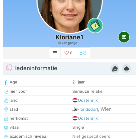
1
Kloriane1
Lange tijd
8
ledeninformatie
Age
21 jaar
hier voor
Serieuze relatie
land
Oostenrijk
Wien
stad
Floridsdorf
,
herkomst
Oostenrijk
vitaal
Single
academisch niveau
Niet gespecificeerd