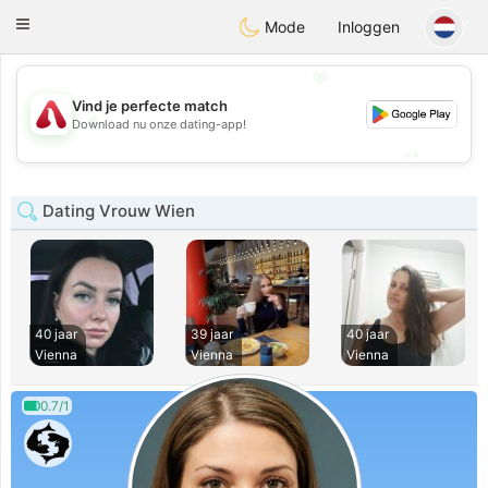
Österreich
Chat
Toggle
Mode
Inloggen
navigation
💖
Vind je perfecte match
💖
Download nu onze dating-app!
💕
💕
Dating Vrouw Wien
40 jaar
39 jaar
40 jaar
Vienna
Vienna
Vienna
0.7/1