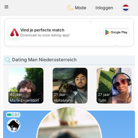
Österreich
Chat
Toggle
Mode
Inloggen
navigation
💖
Vind je perfecte match
💖
Download nu onze dating-app!
💕
💕
Dating Man Niederosterreich
40 jaar
21 jaar
27 jaar
Maria Enzersdorf
Hollabrunn
Tulln
0.9/1