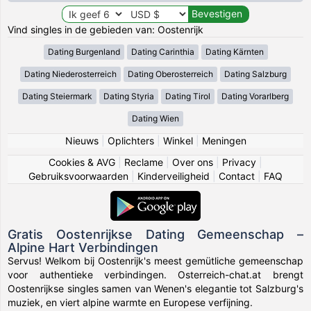
Vind singles in de gebieden van: Oostenrijk
Dating Burgenland
Dating Carinthia
Dating Kärnten
Dating Niederosterreich
Dating Oberosterreich
Dating Salzburg
Dating Steiermark
Dating Styria
Dating Tirol
Dating Vorarlberg
Dating Wien
Nieuws
|
Oplichters
|
Winkel
|
Meningen
Cookies & AVG
|
Reclame
|
Over ons
|
Privacy
|
Gebruiksvoorwaarden
|
Kinderveiligheid
|
Contact
|
FAQ
Gratis Oostenrijkse Dating Gemeenschap –
Alpine Hart Verbindingen
Servus! Welkom bij Oostenrijk's meest gemütliche gemeenschap
voor authentieke verbindingen. Osterreich-chat.at brengt
Oostenrijkse singles samen van Wenen's elegantie tot Salzburg's
muziek, en viert alpine warmte en Europese verfijning.