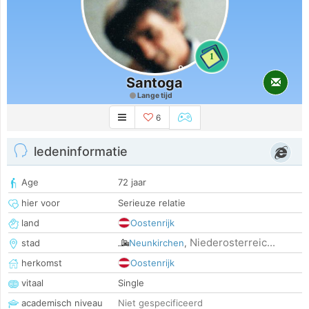
1
Santoga
Lange tijd
6
ledeninformatie
Age
72 jaar
hier voor
Serieuze relatie
land
Oostenrijk
Niederosterreic...
stad
Neunkirchen
,
herkomst
Oostenrijk
vitaal
Single
academisch niveau
Niet gespecificeerd