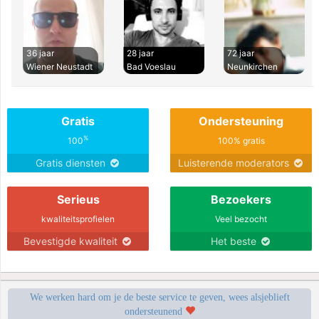
36 jaar
28 jaar
72 jaar
Wiener Neustadt
Bad Voeslau
Neunkirchen
Gratis
Ondersteuning
%
100
100% gratis
Gratis diensten
Luisterende moderators
Serieus
Bezoekers
kwaliteitsprofielen
Veel bezocht
Bevestigde kwaliteit
Het beste
We werken hard om je de beste service te geven, wees alsjeblieft
ondersteunend