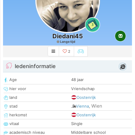
3
Diedani45
Lange tijd
2
ledeninformatie
Age
48 jaar
hier voor
Vriendschap
land
Oostenrijk
Wien
stad
Vienna
,
herkomst
Oostenrijk
vitaal
Single
academisch niveau
Middelbare school