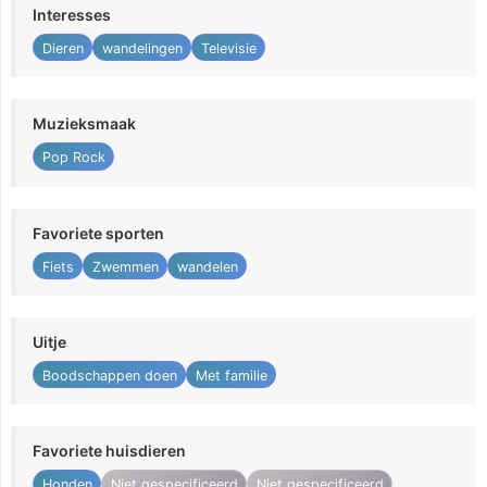
Interesses
Dieren
wandelingen
Televisie
Muzieksmaak
Pop Rock
Favoriete sporten
Fiets
Zwemmen
wandelen
Uitje
Boodschappen doen
Met familie
Favoriete huisdieren
Honden
Niet gespecificeerd
Niet gespecificeerd