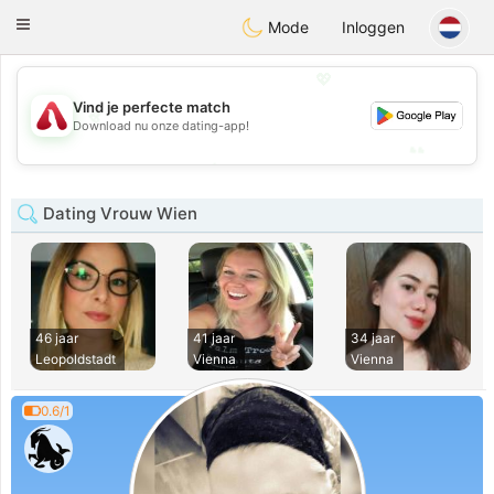
Österreich
Chat
Toggle
Mode
Inloggen
navigation
💖
Vind je perfecte match
💖
Download nu onze dating-app!
💕
💕
Dating Vrouw Wien
46 jaar
41 jaar
34 jaar
Leopoldstadt
Vienna
Vienna
0.6/1