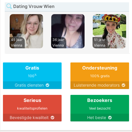
Dating Vrouw Wien
45 jaar
36 jaar
51 jaar
Vienna
Vienna
Vienna
Gratis
Ondersteuning
%
100
100% gratis
Gratis diensten
Luisterende moderators
Serieus
Bezoekers
kwaliteitsprofielen
Veel bezocht
Bevestigde kwaliteit
Het beste