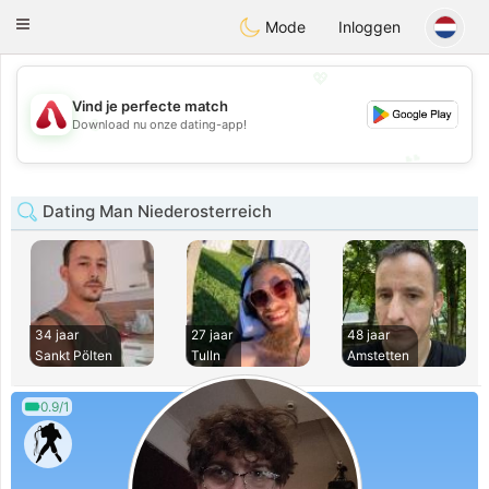
Österreich
Chat
Toggle
Mode
Inloggen
navigation
💖
Vind je perfecte match
💖
Download nu onze dating-app!
💕
💕
Dating Man Niederosterreich
34 jaar
27 jaar
48 jaar
Sankt Pölten
Tulln
Amstetten
0.9/1