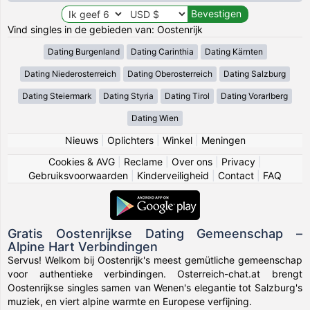
Vind singles in de gebieden van: Oostenrijk
Dating Burgenland
Dating Carinthia
Dating Kärnten
Dating Niederosterreich
Dating Oberosterreich
Dating Salzburg
Dating Steiermark
Dating Styria
Dating Tirol
Dating Vorarlberg
Dating Wien
Nieuws
|
Oplichters
|
Winkel
|
Meningen
Cookies & AVG
|
Reclame
|
Over ons
|
Privacy
|
Gebruiksvoorwaarden
|
Kinderveiligheid
|
Contact
|
FAQ
Gratis Oostenrijkse Dating Gemeenschap –
Alpine Hart Verbindingen
Servus! Welkom bij Oostenrijk's meest gemütliche gemeenschap
voor authentieke verbindingen. Osterreich-chat.at brengt
Oostenrijkse singles samen van Wenen's elegantie tot Salzburg's
muziek, en viert alpine warmte en Europese verfijning.