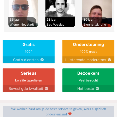
36 jaar
28 jaar
30 jaar
Wiener Neustadt
Bad Voeslau
Sieghartskirche
Gratis
Ondersteuning
%
100
100% gratis
Gratis diensten
Luisterende moderators
Serieus
Bezoekers
kwaliteitsprofielen
Veel bezocht
Bevestigde kwaliteit
Het beste
We werken hard om je de beste service te geven, wees alsjeblieft
ondersteunend