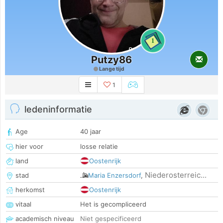
1
Putzy86
Lange tijd
1
ledeninformatie
Age
40 jaar
hier voor
losse relatie
land
Oostenrijk
Niederosterreic...
stad
Maria Enzersdorf
,
herkomst
Oostenrijk
vitaal
Het is gecompliceerd
academisch niveau
Niet gespecificeerd