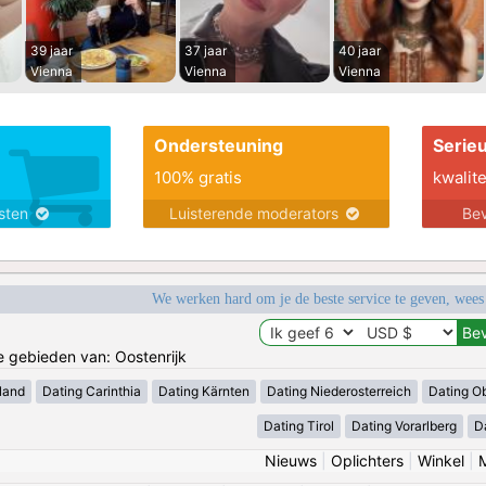
39 jaar
37 jaar
40 jaar
Vienna
Vienna
Vienna
Ondersteuning
Serie
100% gratis
kwalite
nsten
Luisterende moderators
Bev
We werken hard om je de beste service te geven, wees
de gebieden van: Oostenrijk
land
Dating Carinthia
Dating Kärnten
Dating Niederosterreich
Dating Ob
Dating Tirol
Dating Vorarlberg
D
Nieuws
|
Oplichters
|
Winkel
|