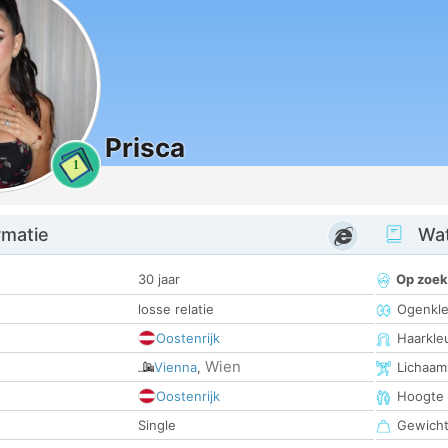
Prisca
1
rmatie
Wat
30 jaar
Op zoek
losse relatie
Ogenkle
Oostenrijk
Haarkle
Wien
Vienna
,
Lichaam
Oostenrijk
Hoogte
Single
Gewich