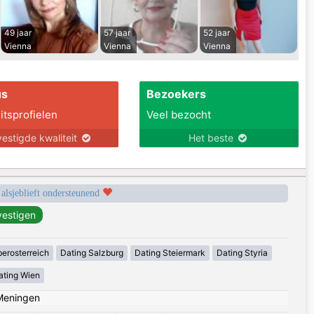
49 jaar
57 jaar
52 jaar
Vienna
Vienna
Vienna
us
Bezoekers
itsprofielen
Veel bezocht
estigde kwaliteit
Het beste
 alsjeblieft ondersteunend
erosterreich
Dating Salzburg
Dating Steiermark
Dating Styria
ating Wien
Meningen