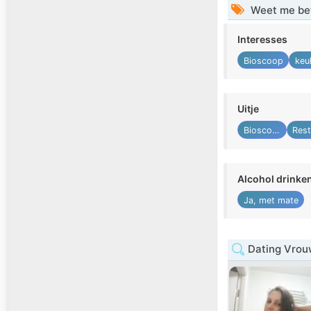
Weet me be
Interesses
Bioscoop
keu
Uitje
Bioscoop
Alcohol drinke
Ja, met mate
Dating Vrou