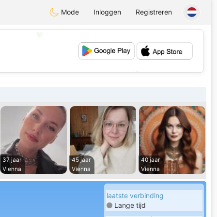
Mode
Inloggen
Registreren
💖
💕
37 jaar
45 jaar
40 jaar
Vienna
Vienna
Vienna
laatste verbinding
Lange tijd