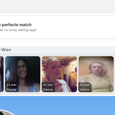
e perfecte match
💖
d nu onze dating-app!
💕
w Wien
34 jaar
42 jaar
42 jaar
Vienna
Vienna
Vienna