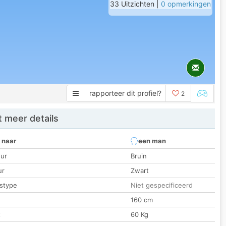
33 Uitzichten |
0 opmerkingen
rapporteer dit profiel?
2
 meer details
 naar
een man
ur
Bruin
ur
Zwart
stype
Niet gespecificeerd
160 cm
t
60 Kg