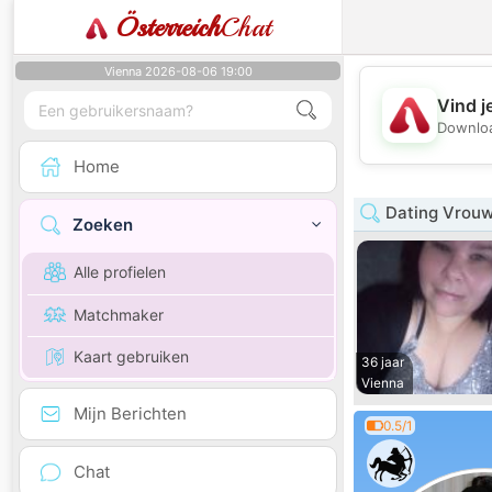
Österreich
Chat
Vienna 2026-08-06 19:00
Vind j
Downloa
Home
Dating Vrou
Zoeken
Alle profielen
Matchmaker
Kaart gebruiken
36 jaar
Vienna
Mijn Berichten
0.5/1
Chat