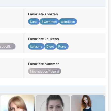
Favoriete sporten
Dans
Zwemmen
wandelen
Favoriete keukens
Niet gespecificeerd
Italiaans
Dieet
Frans
Favoriete nummer
Niet gespecificeerd