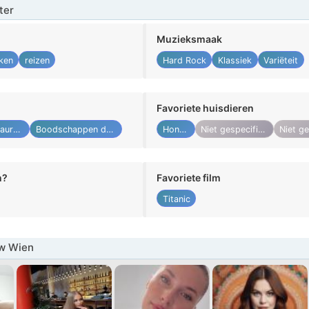
ter
Muzieksmaak
ken
reizen
Hard Rock
Klassiek
Variëteit
Favoriete huisdieren
Restaurant
Boodschappen doen
Honden
Niet gespecificeerd
n?
Favoriete film
Titanic
w Wien