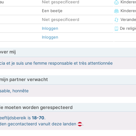
au
Niet gespecificeerd
Kinderen
Een beetje
Kindere
Niet gespecificeerd
Verander
Inloggen
De religi
Inloggen
over mij
icia et je suis une femme responsable et très attentionnée
mijn partner verwacht
sable, honnête
 die moeten worden gerespecteerd
eeftijdsbereik is
18-70
.
orden gecontacteerd vanuit deze landen
.