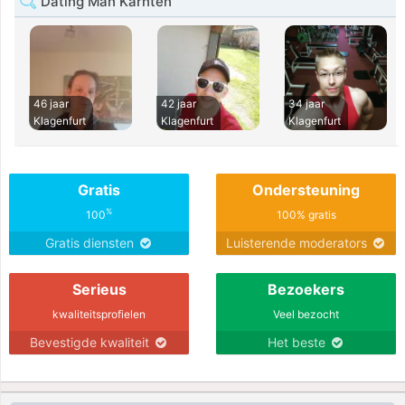
Dating Man Karnten
46 jaar
42 jaar
34 jaar
Klagenfurt
Klagenfurt
Klagenfurt
Gratis
Ondersteuning
%
100
100% gratis
Gratis diensten
Luisterende moderators
Serieus
Bezoekers
kwaliteitsprofielen
Veel bezocht
Bevestigde kwaliteit
Het beste