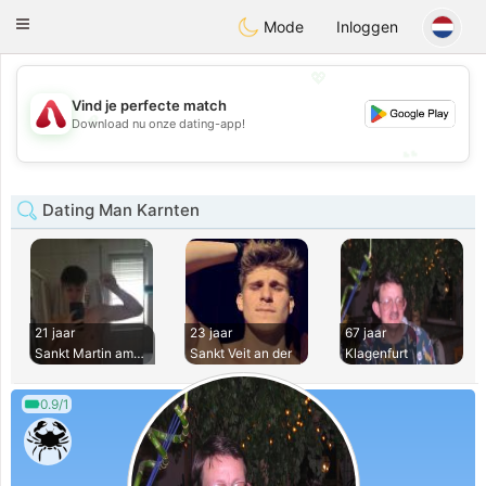
Österreich
Chat
Toggle
Mode
Inloggen
navigation
💖
Vind je perfecte match
💖
Download nu onze dating-app!
💕
💕
Dating Man Karnten
21 jaar
23 jaar
67 jaar
Sankt Martin am Te
Sankt Veit an der
Klagenfurt
0.9/1