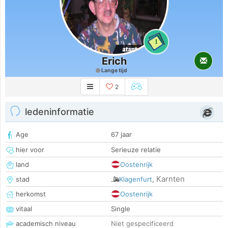
1
Erich
Lange tijd
2
ledeninformatie
Age
67 jaar
hier voor
Serieuze relatie
land
Oostenrijk
Karnten
stad
Klagenfurt
,
herkomst
Oostenrijk
vitaal
Single
academisch niveau
Niet gespecificeerd