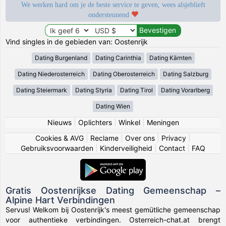
We werken hard om je de beste service te geven, wees alsjeblieft
ondersteunend
Vind singles in de gebieden van: Oostenrijk
Dating Burgenland
Dating Carinthia
Dating Kärnten
Dating Niederosterreich
Dating Oberosterreich
Dating Salzburg
Dating Steiermark
Dating Styria
Dating Tirol
Dating Vorarlberg
Dating Wien
Nieuws
|
Oplichters
|
Winkel
|
Meningen
Cookies & AVG
|
Reclame
|
Over ons
|
Privacy
|
Gebruiksvoorwaarden
|
Kinderveiligheid
|
Contact
|
FAQ
Gratis Oostenrijkse Dating Gemeenschap –
Alpine Hart Verbindingen
Servus! Welkom bij Oostenrijk's meest gemütliche gemeenschap
voor authentieke verbindingen. Osterreich-chat.at brengt