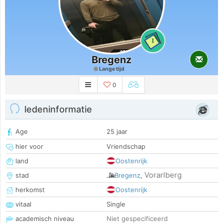
1
Bregenz
Lange tijd
0
ledeninformatie
Age
25 jaar
hier voor
Vriendschap
land
Oostenrijk
Vorarlberg
stad
Bregenz
,
herkomst
Oostenrijk
vitaal
Single
academisch niveau
Niet gespecificeerd