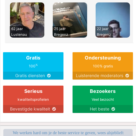
62 jaar
25 jaar
22 jaar
Lustenau
Bregenz
Bregenz
Gratis
Ondersteuning
%
100
100% gratis
Gratis diensten
Luisterende moderators
Serieus
Bezoekers
kwaliteitsprofielen
Veel bezocht
Bevestigde kwaliteit
Het beste
We werken hard om je de beste service te geven, wees alsjeblieft