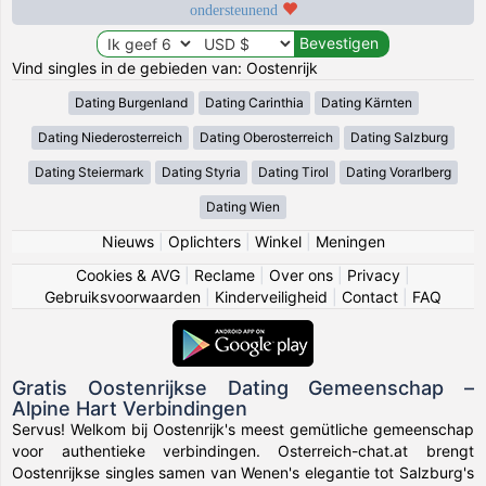
ondersteunend
Vind singles in de gebieden van: Oostenrijk
Dating Burgenland
Dating Carinthia
Dating Kärnten
Dating Niederosterreich
Dating Oberosterreich
Dating Salzburg
Dating Steiermark
Dating Styria
Dating Tirol
Dating Vorarlberg
Dating Wien
Nieuws
|
Oplichters
|
Winkel
|
Meningen
Cookies & AVG
|
Reclame
|
Over ons
|
Privacy
|
Gebruiksvoorwaarden
|
Kinderveiligheid
|
Contact
|
FAQ
Gratis Oostenrijkse Dating Gemeenschap –
Alpine Hart Verbindingen
Servus! Welkom bij Oostenrijk's meest gemütliche gemeenschap
voor authentieke verbindingen. Osterreich-chat.at brengt
Oostenrijkse singles samen van Wenen's elegantie tot Salzburg's