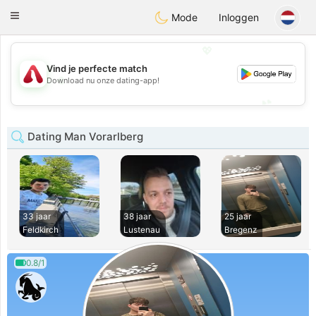
Österreich
Chat
Toggle
Mode
Inloggen
navigation
💖
Vind je perfecte match
💖
Download nu onze dating-app!
💕
💕
Dating Man Vorarlberg
33 jaar
38 jaar
25 jaar
Feldkirch
Lustenau
Bregenz
0.8/1