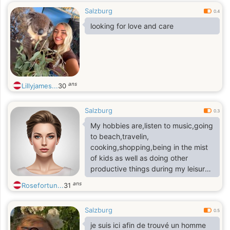
Salzburg
0.4
looking for love and care
ans
Lillyjames...
30
Salzburg
0.3
My hobbies are,listen to music,going
to beach,travelin,
cooking,shopping,being in the mist
of kids as well as doing other
productive things during my leisure
hours
ans
Rosefortun...
31
Salzburg
0.5
je suis ici afin de trouvé un homme