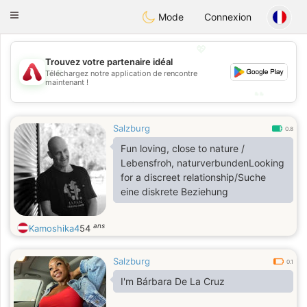
Österreich
Chat
Toggle
Mode
Connexion
navigation
💖
Trouvez votre partenaire idéal
💖
Téléchargez notre application de rencontre
maintenant !
💕
💕
Salzburg
0.8
Fun loving, close to nature /
Lebensfroh, naturverbundenLooking
for a discreet relationship/Suche
eine diskrete Beziehung
ans
Kamoshika4
54
Salzburg
0.1
I'm Bárbara De La Cruz