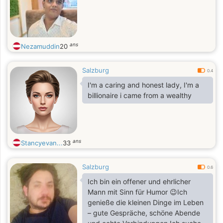
ans
Nezamuddin
20
Salzburg
0.4
I'm a caring and honest lady, I'm a
billionaire i came from a wealthy
ans
Stancyevan...
33
Salzburg
0.6
Ich bin ein offener und ehrlicher
Mann mit Sinn für Humor 😉Ich
genieße die kleinen Dinge im Leben
– gute Gespräche, schöne Abende