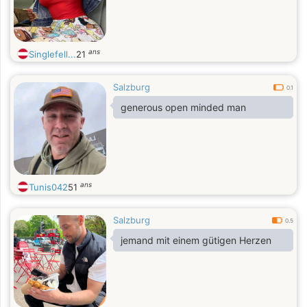
ans
Singlefell...
21
Salzburg
0.1
generous open minded man
ans
Tunis042
51
Salzburg
0.5
jemand mit einem gütigen Herzen