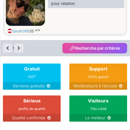
pour relation
ans
Sarah089
35
1
Recherche par critères
Gratuit
Support
%
100
100% gratuit
Services gratuits
Modérateurs à l'écoute
Sérieux
Visiteurs
profils de qualité
Très visité
Qualité confirmée
Le meilleur