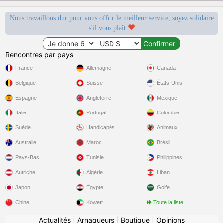
Nous travaillons dur pour vous offrir le meilleur service, soyez solidaire
s'il vous plaît
Rencontres par pays
France
Allemagne
Canada
Belgique
Suisse
États-Unis
Espagne
Angleterre
Mexique
Italie
Portugal
Colombie
Suède
Handicapés
Animaux
Australie
Maroc
Brésil
Pays-Bas
Tunisie
Philippines
Autriche
Algérie
Liban
Japon
Égypte
Golfe
Chine
Koweït
Toute la liste
Actualités
|
Arnaqueurs
|
Boutique
|
Opinions