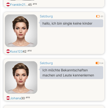
ans
Franklin21...
45
Salzburg
0.1
hallo, ich bin single keine kinder
ans
Kuss123
42
Salzburg
0.4
Ich möchte Bekanntschaften
machen und Leute kennenlernen
ans
Johana
30