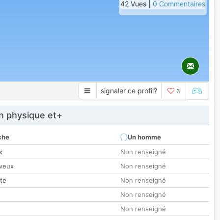
42 Vues |
0 Commentaires
signaler ce profil?
6
 physique et+
che
Un homme
x
Non renseigné
veux
Non renseigné
tte
Non renseigné
Non renseigné
Non renseigné