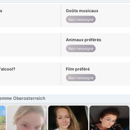
ts
Goûts musicaux
Non renseigné
Animaux préférés
Non renseigné
alcool?
Film préféré
Non renseigné
emme Oberosterreich