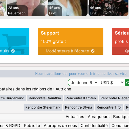
28 ans
46 ans
46 ans
Peuerbach
Linz
Linz
Support
Série
100% gratuit
profils
atuits
Modérateurs à l'écoute
Q
Nous travaillons dur pour vous offrir le meilleur service, 
ataires dans les régions de : Autriche
tre Burgenland
Rencontre Carinthia
Rencontre Kärnten
Rencontre Nieder
Rencontre Steiermark
Rencontre Styria
Rencontre Tirol
R
Actualités
|
Arnaqueurs
|
Boutiqu
ies & RGPD
|
Publicité
|
À propos de nous
|
Confidentialité
|
Conditions