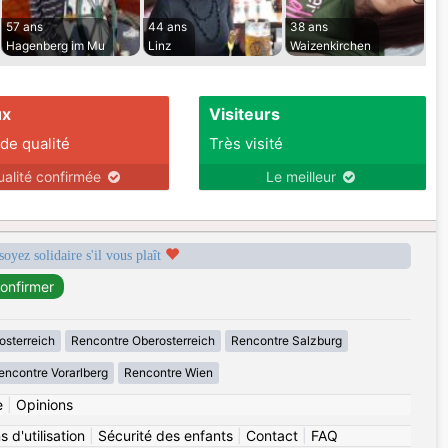
57 ans
44 ans
38 ans
Hagenberg im Mu
Linz
Waizenkirchen
ux
Visiteurs
 de qualité
Très visité
ualité confirmée
Le meilleur
soyez solidaire s'il vous plaît
osterreich
Rencontre Oberosterreich
Rencontre Salzburg
encontre Vorarlberg
Rencontre Wien
e
|
Opinions
 d'utilisation
|
Sécurité des enfants
|
Contact
|
FAQ