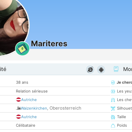
Mariteres
0
ité
Mon
38 ans
Je cher
Relation sérieuse
Les yeu
Autriche
Les che
Oberosterreich
Waizenkirchen
,
Silhoue
Autriche
Taille
Célibataire
Poids