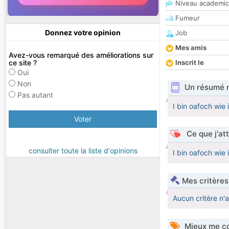
Niveau academic
Fumeur
Donnez votre opinion
Job
Mes amis
Avez-vous remarqué des améliorations sur
ce site ?
Inscrit le
Oui
Non
Un résumé 
Pas autant
I bin oafoch wie i
Voter
Ce que j'at
consulter toute la liste d'opinions
I bin oafoch wie i
Mes critères
Aucun critère n'
Mieux me co