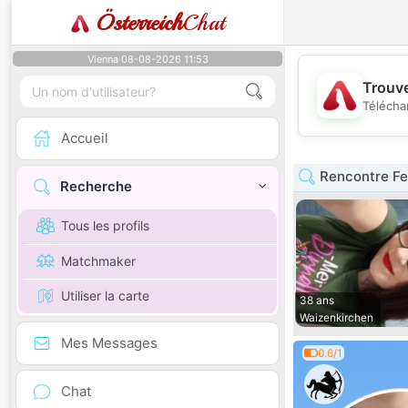
Österreich
Chat
Vienna 08-08-2026 11:53
Trouve
Télécha
Accueil
Rencontre Fe
Recherche
Tous les profils
Matchmaker
Utiliser la carte
38 ans
Waizenkirchen
Mes Messages
0.6/1
Chat