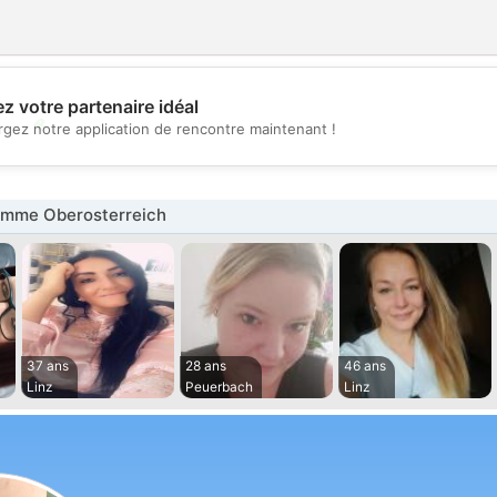
z votre partenaire idéal
💖
rgez notre application de rencontre maintenant !
💕
mme Oberosterreich
37 ans
28 ans
46 ans
Linz
Peuerbach
Linz