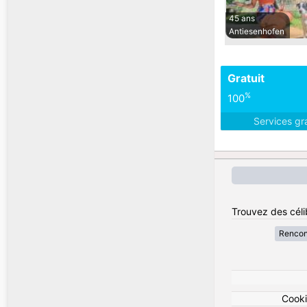
45 ans
Antiesenhofen
Gratuit
%
100
Services gr
Trouvez des célib
Rencon
Cook