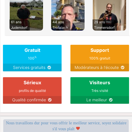
61 ans
44 ans
29 ans
Judendorf
Trofaiach
Timmersdorf
Gratuit
Support
%
100
100% gratuit
Services gratuits
Modérateurs à l'écoute
Sérieux
Visiteurs
profils de qualité
Très visité
Qualité confirmée
Le meilleur
Nous travaillons dur pour vous offrir le meilleur service, soyez solidaire
s'il vous plaît