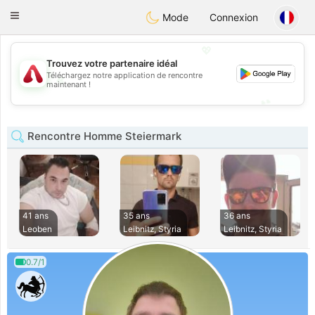
Österreich
Chat
Toggle
Mode
Connexion
navigation
💖
Trouvez votre partenaire idéal
Téléchargez notre application de rencontre
💖
maintenant !
💕
💕
Rencontre Homme Steiermark
41 ans
35 ans
36 ans
Leoben
Leibnitz, Styria
Leibnitz, Styria
0.7/1