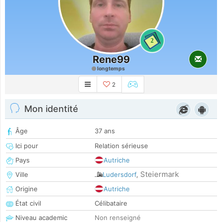
2
Rene99
longtemps
2
Mon identité
Âge
37 ans
Ici pour
Relation sérieuse
Pays
Autriche
Steiermark
Ville
Ludersdorf
,
Origine
Autriche
État civil
Célibataire
Niveau academic
Non renseigné