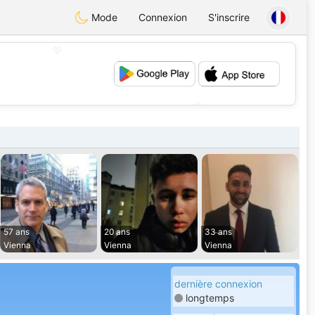
Mode
Connexion
S'inscrire
💖
💕
57 ans
20 ans
33 ans
Vienna
Vienna
Vienna
dernière connexion
longtemps