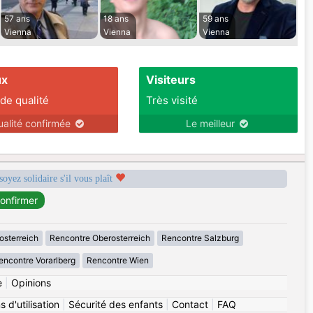
57 ans
18 ans
59 ans
Vienna
Vienna
Vienna
ux
Visiteurs
 de qualité
Très visité
ualité confirmée
Le meilleur
soyez solidaire s'il vous plaît
osterreich
Rencontre Oberosterreich
Rencontre Salzburg
encontre Vorarlberg
Rencontre Wien
e
|
Opinions
 d'utilisation
|
Sécurité des enfants
|
Contact
|
FAQ