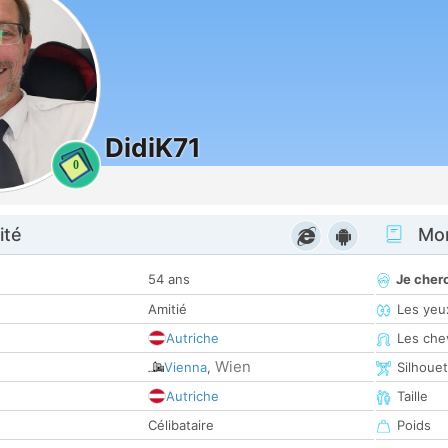
DidiK71
0
ité
Mon
54 ans
Je cher
Amitié
Les yeu
Autriche
Les che
Wien
Vienna
,
Silhoue
Autriche
Taille
Célibataire
Poids