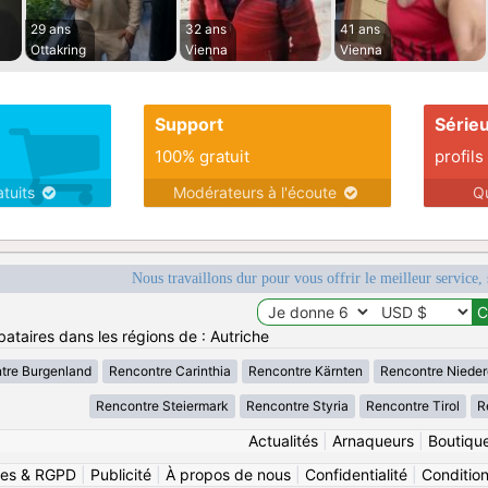
29 ans
32 ans
41 ans
Ottakring
Vienna
Vienna
Support
Série
100% gratuit
profils
atuits
Modérateurs à l'écoute
Q
Nous travaillons dur pour vous offrir le meilleur service, 
ataires dans les régions de : Autriche
tre Burgenland
Rencontre Carinthia
Rencontre Kärnten
Rencontre Nieder
Rencontre Steiermark
Rencontre Styria
Rencontre Tirol
R
Actualités
|
Arnaqueurs
|
Boutiqu
ies & RGPD
|
Publicité
|
À propos de nous
|
Confidentialité
|
Conditions