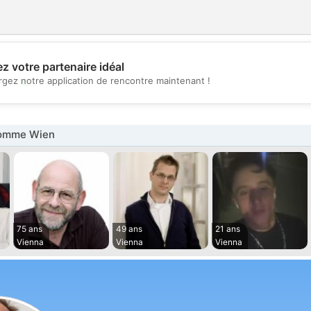
z votre partenaire idéal
💖
rgez notre application de rencontre maintenant !
💕
omme Wien
75 ans
49 ans
21 ans
Vienna
Vienna
Vienna