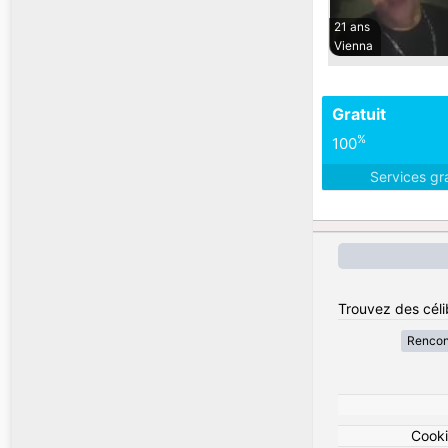
21 ans
Vienna
Gratuit
%
100
Services gr
Trouvez des célib
Rencon
Cook