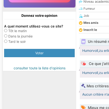
Niveau academic
Fumeur
Donnez votre opinion
Job
Mes amis
A quel moment utilisez-vous ce site?
Inscrit le
Tôt le matin
Dans la journée
Un résumé 
Tard le soir
Humorvoll,zu erl
Voter
Ce que j'at
consulter toute la liste d'opinions
Humorvoll,zu erl
Mes critères
Aucun critère n'
Mieux me co