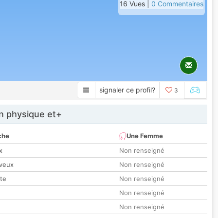
16 Vues |
0 Commentaires
signaler ce profil?
3
 physique et+
che
Une Femme
x
Non renseigné
veux
Non renseigné
tte
Non renseigné
Non renseigné
Non renseigné