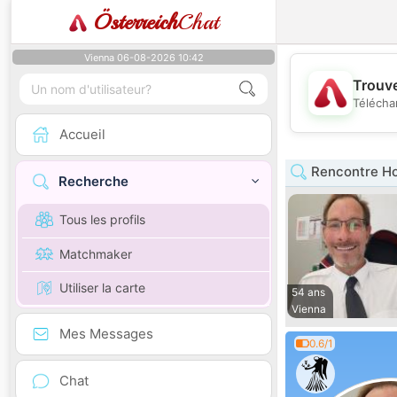
Österreich
Chat
Vienna 06-08-2026 10:42
Trouve
Télécha
Accueil
Rencontre H
Recherche
Tous les profils
Matchmaker
Utiliser la carte
54 ans
Vienna
Mes Messages
0.6/1
Chat