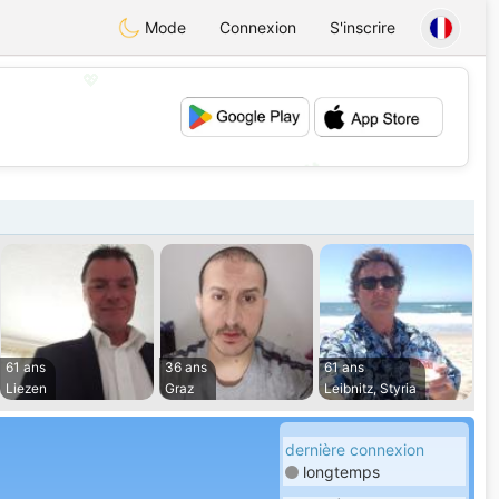
Mode
Connexion
S'inscrire
💖
💕
61 ans
36 ans
61 ans
Liezen
Graz
Leibnitz, Styria
dernière connexion
longtemps