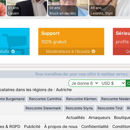
61 ans
59 ans
46 ans
Liezen
Bruck an der Mu
Leibnitz, Styri
Support
Série
100% gratuit
profils
atuits
Modérateurs à l'écoute
Q
Nous travaillons dur pour vous offrir le meilleur service, 
ataires dans les régions de : Autriche
tre Burgenland
Rencontre Carinthia
Rencontre Kärnten
Rencontre Nieder
Rencontre Steiermark
Rencontre Styria
Rencontre Tirol
R
Actualités
|
Arnaqueurs
|
Boutiqu
ies & RGPD
|
Publicité
|
À propos de nous
|
Confidentialité
|
Conditions