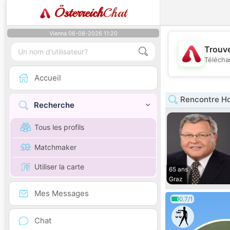
Österreich
Chat
Vienna 06-08-2026 11:20
Trouve
Télécha
Accueil
Rencontre H
Recherche
Tous les profils
Matchmaker
Utiliser la carte
65 ans
Graz
Mes Messages
0.7/1
Chat