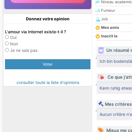
Niveau academic
Fumeur
Donnez votre opinion
Job
Mes amis
L'amour via Internet existe-t-il ?
Inscrit le
Oui
Non
Un résumé 
Je ne sais pas
Ich bin bodenstä
Voter
Ce que j'at
consulter toute la liste d'opinions
Kann ruhig etwas 
Mes critères
Aucun critère n'
Mieux me co