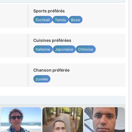
Sports préférés
Football
Tennis
Boxe
Cuisines préférées
Italienne
Japonaise
Chinoise
Chanson préférée
zuviele