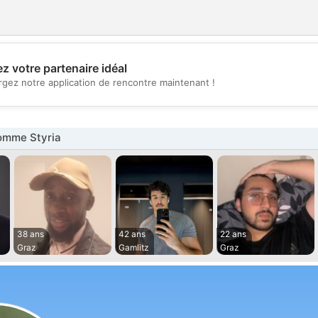
z votre partenaire idéal
💖
rgez notre application de rencontre maintenant !
💕
omme Styria
38 ans
42 ans
22 ans
Graz
Gamlitz
Graz