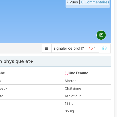
7 Vues |
0 Commentaires
signaler ce profil?
1
 physique et+
che
Une Femme
x
Marron
veux
Châtaigne
tte
Athletique
188 cm
85 Kg