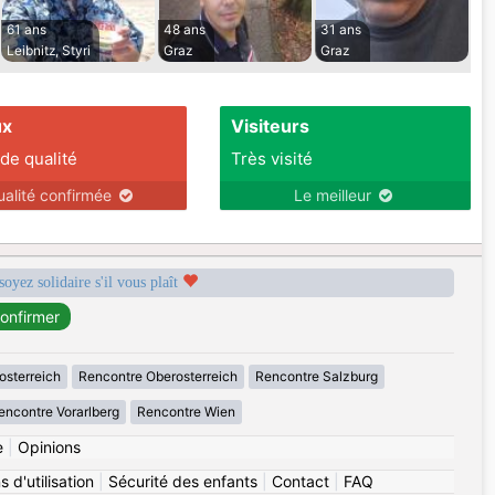
61 ans
48 ans
31 ans
Leibnitz, Styri
Graz
Graz
ux
Visiteurs
 de qualité
Très visité
ualité confirmée
Le meilleur
soyez solidaire s'il vous plaît
osterreich
Rencontre Oberosterreich
Rencontre Salzburg
encontre Vorarlberg
Rencontre Wien
e
|
Opinions
 d'utilisation
|
Sécurité des enfants
|
Contact
|
FAQ