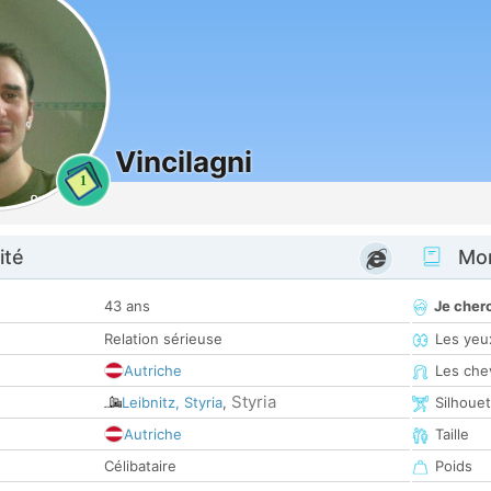
Vincilagni
1
ité
Mon
43 ans
Je cher
Relation sérieuse
Les yeu
Autriche
Les che
Styria
Leibnitz, Styria
,
Silhoue
Autriche
Taille
Célibataire
Poids