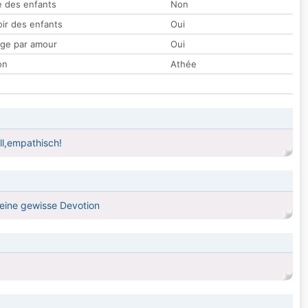
 des enfants
Non
oir des enfants
Oui
ge par amour
Oui
on
Athée
ll,empathisch!
r eine gewisse Devotion