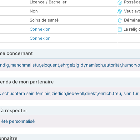
Licence / Bachelier
Possède
Non
Veut av
Soins de santé
Déména
Connexion
La religi
Connexion
me concernant
ndig,manchmal stur,eloquent,ehrgeizig,dynamisch,autoritär,humorvo
tends de mon partenaire
schüchtern sein,feminin,zierlich,liebevoll,direkt,ehrlich,treu, sinn fü
 à respecter
a été personnalisé
nnaître