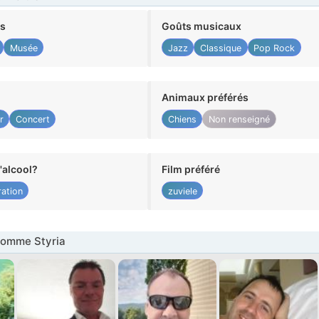
ts
Goûts musicaux
Musée
Jazz
Classique
Pop Rock
Animaux préférés
r
Concert
Chiens
Non renseigné
alcool?
Film préféré
ation
zuviele
omme Styria