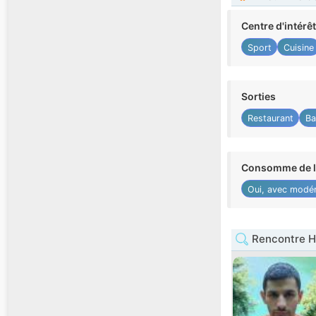
Centre d'intérê
Sport
Cuisine
Sorties
Restaurant
Ba
Consomme de l'
Oui, avec modér
Rencontre H