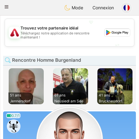
Österreich
Chat
Toggle
Mode
Connexion
navigation
💖
Trouvez votre partenaire idéal
Téléchargez notre application de rencontre
💖
maintenant !
💕
💕
Rencontre Homme Burgenland
51 ans
61 ans
41 ans
Jennersdorf
Neusiedl am See
Bruckneudorf
0.7/1