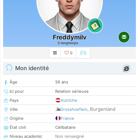
0
Freddymilv
longtemps
0
Mon identité
Âge
56 ans
Ici pour
Relation sérieuse
Pays
Autriche
Burgenland
Ville
Grosshoeflein
,
Origine
France
État civil
Célibataire
Niveau academic
Non renseigné