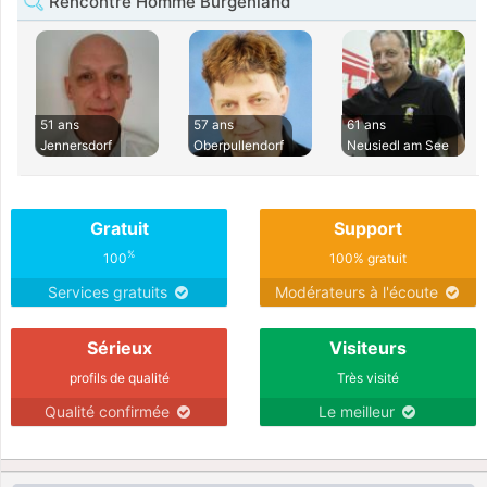
Rencontre Homme Burgenland
51 ans
57 ans
61 ans
Jennersdorf
Oberpullendorf
Neusiedl am See
Gratuit
Support
%
100
100% gratuit
Services gratuits
Modérateurs à l'écoute
Sérieux
Visiteurs
profils de qualité
Très visité
Qualité confirmée
Le meilleur