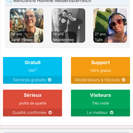
Rencontre Homme Niederosterreich
56 ans
18 ans
27 ans
Sankt Pölten
Neunkirchen
Tulln
Gratuit
Support
%
100
100% gratuit
Services gratuits
Modérateurs à l'écoute
Sérieux
Visiteurs
profils de qualité
Très visité
Qualité confirmée
Le meilleur