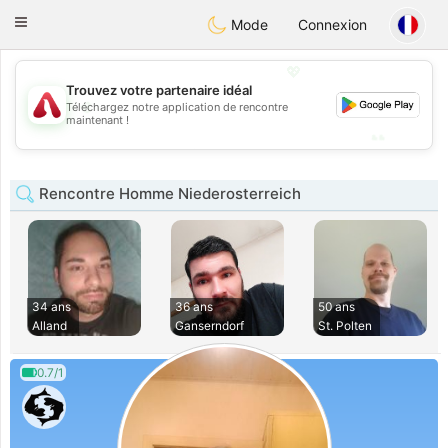
Österreich
Chat
Toggle
Mode
Connexion
navigation
💖
Trouvez votre partenaire idéal
💖
Téléchargez notre application de rencontre
maintenant !
💕
💕
Rencontre Homme Niederosterreich
34 ans
36 ans
50 ans
Alland
Ganserndorf
St. Polten
0.7/1