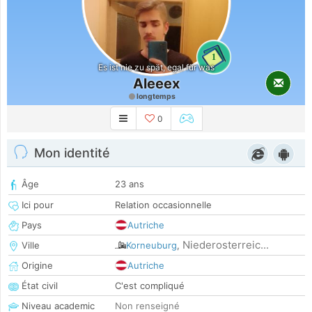
1
Es ist nie zu spät, egal für was
Aleeex
longtemps
0
Mon identité
Âge
23 ans
Ici pour
Relation occasionnelle
Pays
Autriche
Niederosterreic...
Ville
Korneuburg
,
Origine
Autriche
État civil
C'est compliqué
Niveau academic
Non renseigné