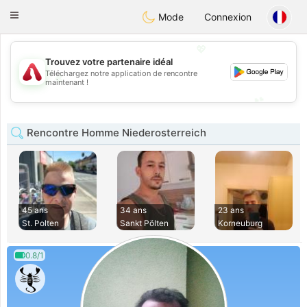
Österreich
Chat
Toggle
Mode
Connexion
navigation
💖
Trouvez votre partenaire idéal
Téléchargez notre application de rencontre
💖
maintenant !
💕
💕
Rencontre Homme Niederosterreich
45 ans
34 ans
23 ans
St. Polten
Sankt Pölten
Korneuburg
0.8/1