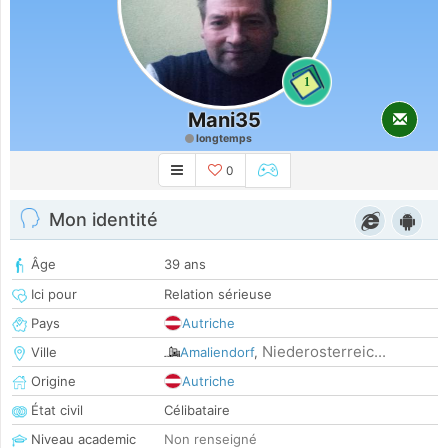
1
Mani35
longtemps
0
Mon identité
Âge
39 ans
Ici pour
Relation sérieuse
Pays
Autriche
Niederosterreic...
Ville
Amaliendorf
,
Origine
Autriche
État civil
Célibataire
Niveau academic
Non renseigné