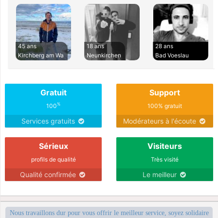
45 ans
18 ans
28 ans
Kirchberg am Wa
Neunkirchen
Bad Voeslau
Gratuit
Support
%
100
100% gratuit
Services gratuits
Modérateurs à l'écoute
Sérieux
Visiteurs
profils de qualité
Très visité
Qualité confirmée
Le meilleur
Nous travaillons dur pour vous offrir le meilleur service, soyez solidaire