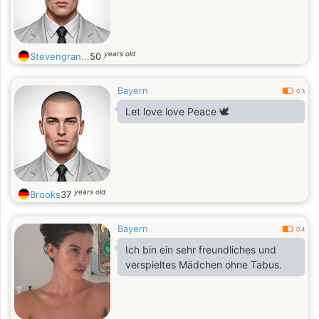
years old
Stevengran...
50
Bayern
0.3
Let love love Peace 🕊️
years old
Brooks
37
Bayern
0.4
Ich bin ein sehr freundliches und
verspieltes Mädchen ohne Tabus.