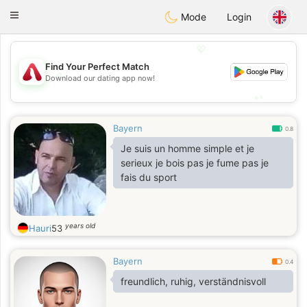
Österreich
Chat
Toggle
Mode
Login
navigation
💖
Find Your Perfect Match
💖
Download our dating app now!
💕
💕
Bayern
0.8
Je suis un homme simple et je
serieux je bois pas je fume pas je
fais du sport
years old
Hauri
53
Bayern
0.4
freundlich, ruhig, verständnisvoll