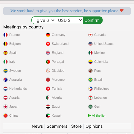
We work hard to give you the best service, be supportive please
Meetings by country
France
Germany
Canada
Belgium
Switzerland
United States
Spain
England
Mexico
Italy
Portugal
Colombia
Sweden
Disabled
Pets
Australia
Morocco
Brazil
Netherlands
Tunisia
Philippines
Austria
Algeria
Lebanon
Japan
Egypt
Gulf
China
Kuwait
All the list
News
|
Scammers
|
Store
|
Opinions