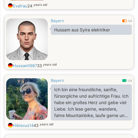
years old
Evafrau
24
Bayern
0.6
Hussam aus Syira elektriker
years old
Hussam1987
33
Bayern
0.8
Ich bin eine freundliche, sanfte,
fürsorgliche und aufrichtige Frau. Ich
habe ein großes Herz und gebe viel
Liebe. Ich lese gerne, wandere,
fahre Mountainbike, laufe gerne und
koche gerne.
years old
Hibiscus14
43