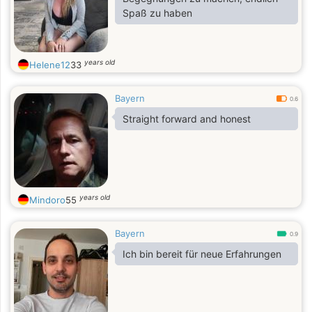
dass es im Leben um die große
Spaß zu haben
Leidenschaft geht. In Wirklichkeit
geht es eher um einen bequemen
Kameraden. Ich bin wirklich eine
years old
Helene12
33
Bayern
0.6
Straight forward and honest
years old
Mindoro
55
Bayern
0.9
Ich bin bereit für neue Erfahrungen