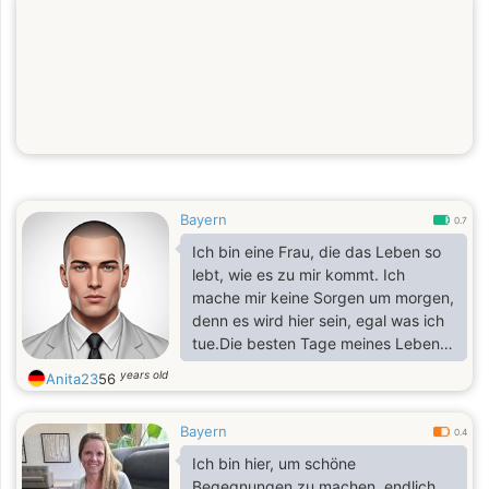
Bayern
0.7
Ich bin eine Frau, die das Leben so
lebt, wie es zu mir kommt. Ich
mache mir keine Sorgen um morgen,
denn es wird hier sein, egal was ich
tue.Die besten Tage meines Lebens
stehen noch bevor und ich suche
years old
Anita23
56
jemanden, der mich für eine lange
Beziehung liebt und sich um mich
Bayern
kümmert, die zur Ehe führen kann.
0.4
Obwohl ich mich als Romantiker
Ich bin hier, um schöne
bezeichnen würde, glaube ich nicht,
Begegnungen zu machen, endlich