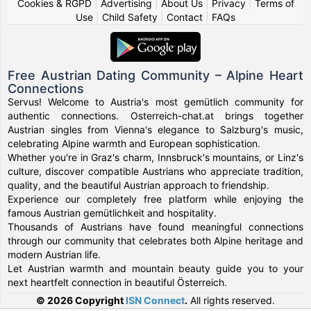
Cookies & RGPD
|
Advertising
|
About Us
|
Privacy
|
Terms of
Use
|
Child Safety
|
Contact
|
FAQs
Free Austrian Dating Community – Alpine Heart
Connections
Servus! Welcome to Austria's most gemütlich community for
authentic connections. Osterreich-chat.at brings together
Austrian singles from Vienna's elegance to Salzburg's music,
celebrating Alpine warmth and European sophistication.
Whether you're in Graz's charm, Innsbruck's mountains, or Linz's
culture, discover compatible Austrians who appreciate tradition,
quality, and the beautiful Austrian approach to friendship.
Experience our completely free platform while enjoying the
famous Austrian gemütlichkeit and hospitality.
Thousands of Austrians have found meaningful connections
through our community that celebrates both Alpine heritage and
modern Austrian life.
Let Austrian warmth and mountain beauty guide you to your
next heartfelt connection in beautiful Österreich.
© 2026 Copyright
ISN Connect
.
All rights reserved.