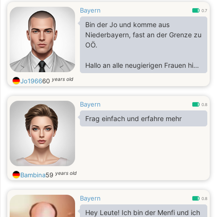
Bayern
0.7
Bin der Jo und komme aus
Niederbayern, fast an der Grenze zu
OÖ.
Hallo an alle neugierigen Frauen hier,
falls es sowas hier überhaupt gibt;o)
years old
Jo1966
60
Suche erst mal nur Mailkontakt,
langsames Kennenlernen und dann
Bayern
weiter sehen! Vielleicht mal Bildchen
0.8
tauschen und wenn alles passt, für
Frag einfach und erfahre mehr
BEIDE, vielleicht auch mehr!?
Bin verheiratet und möchte das gar
nicht verschweigen oder vertuschen
oder so, bin einfach nur neugierig
years old
Bambina
59
und vielleicht ergeht es mancher
Frau hier genau so?
Bayern
0.8
Bildchen gibt es
Hey Leute! Ich bin der Menfi und ich