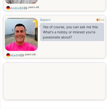
years old
Andre86
39
Bayern
0.4
Yes of course, you can ask me this
What's a hobby or interest you're
passionate about?
years old
Mar64
59