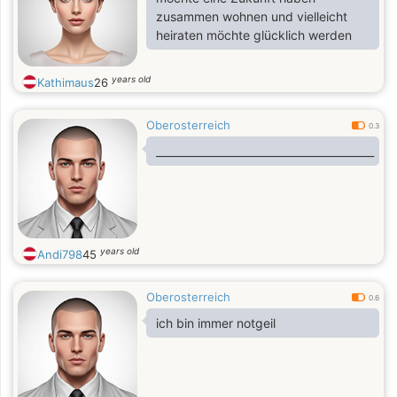
zusammen wohnen und vielleicht
heiraten möchte glücklich werden
years old
Kathimaus
26
Oberosterreich
0.3
_________________________________________
years old
Andi798
45
Oberosterreich
0.6
ich bin immer notgeil