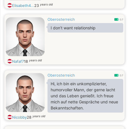
years old
Elisabeth4...
23
Oberosterreich
0.7
I don’t want relationship
years old
Nafaf7
18
Oberosterreich
0.7
Hi, ich bin ein unkomplizierter,
humorvoller Mann, der gerne lacht
und das Leben genießt. Ich freue
mich auf nette Gespräche und neue
Bekanntschaften.
years old
Nicobby
28