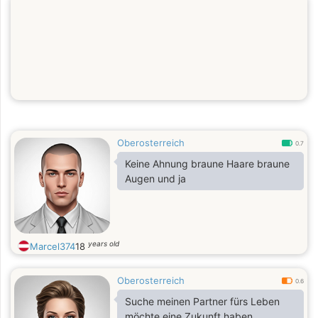
Oberosterreich
0.7
Keine Ahnung braune Haare braune
Augen und ja
years old
Marcel374
18
Oberosterreich
0.6
Suche meinen Partner fürs Leben
möchte eine Zukunft haben