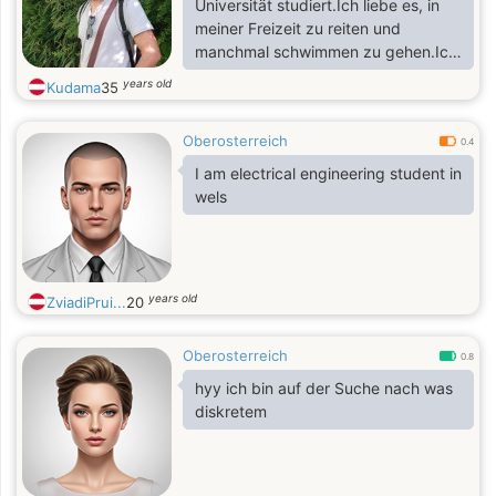
Universität studiert.Ich liebe es, in
meiner Freizeit zu reiten und
manchmal schwimmen zu gehen.Ich
bin eine ruhige und ehrliche Person,
years old
Kudama
35
die neue Menschen kennenlernen
möchte.Ich suche eine ernsthafte
Oberosterreich
Freundschaft oder vielleicht eine
0.4
Beziehung, die auf Vertrauen und
I am electrical engineering student in
Respekt basiert.Wenn du ähnliche
wels
Interessen hast, würde ich mich
freuen, von dir zu hören! 🌸
years old
ZviadiPrui...
20
Oberosterreich
0.8
hyy ich bin auf der Suche nach was
diskretem