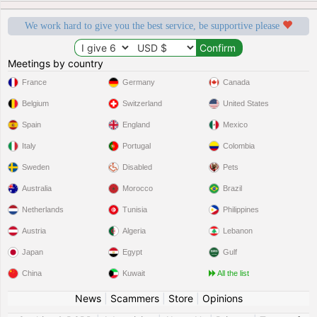
We work hard to give you the best service, be supportive please
Meetings by country
France
Germany
Canada
Belgium
Switzerland
United States
Spain
England
Mexico
Italy
Portugal
Colombia
Sweden
Disabled
Pets
Australia
Morocco
Brazil
Netherlands
Tunisia
Philippines
Austria
Algeria
Lebanon
Japan
Egypt
Gulf
China
Kuwait
All the list
News
|
Scammers
|
Store
|
Opinions