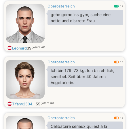
Oberosterreich
0.7
gehe gerne ins gym, suche eine
nette und diskrete Frau
years old
Leonard
39
Oberosterreich
0.6
Ich bin 179. 73 kg. Ich bin ehrlich,
sensibel. Seit über 40 Jahren
Vegetarierin.
years old
Tifany2504...
55
Oberosterreich
0.4
Célibataire sérieux qui est à la