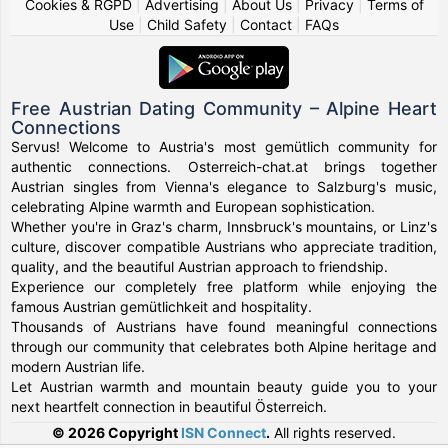
Cookies & RGPD
|
Advertising
|
About Us
|
Privacy
|
Terms of
Use
|
Child Safety
|
Contact
|
FAQs
Free Austrian Dating Community – Alpine Heart
Connections
Servus! Welcome to Austria's most gemütlich community for
authentic connections. Osterreich-chat.at brings together
Austrian singles from Vienna's elegance to Salzburg's music,
celebrating Alpine warmth and European sophistication.
Whether you're in Graz's charm, Innsbruck's mountains, or Linz's
culture, discover compatible Austrians who appreciate tradition,
quality, and the beautiful Austrian approach to friendship.
Experience our completely free platform while enjoying the
famous Austrian gemütlichkeit and hospitality.
Thousands of Austrians have found meaningful connections
through our community that celebrates both Alpine heritage and
modern Austrian life.
Let Austrian warmth and mountain beauty guide you to your
next heartfelt connection in beautiful Österreich.
© 2026 Copyright
ISN Connect
.
All rights reserved.