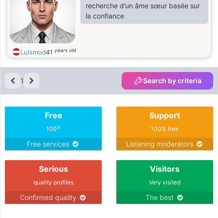
recherche d’un âme sœur basée sur
la confiance
years old
Luismod
41
1
Search by criteria
Free
Support
%
100
100% free
Free services
Listening moderators
Serious
Visitors
quality profiles
Very visited
Confirmed quality
The best