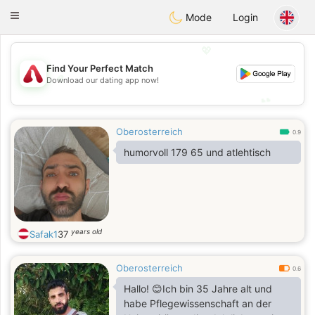
Österreich
Chat
Toggle
Mode
Login
navigation
💖
Find Your Perfect Match
💖
Download our dating app now!
💕
💕
Oberosterreich
0.9
humorvoll 179 65 und atlehtisch
years old
Safak1
37
Oberosterreich
0.6
Hallo! 😊Ich bin 35 Jahre alt und
habe Pflegewissenschaft an der