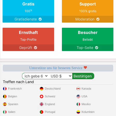
Gratis
Support
%
100
100% gratis
Gratisdienste
Moderation
Ernsthaft
Besucher
Top-Profile
Beliebt
Geprüft
Top-Seite
Unterstütze uns für besseren Service
Treffen nach Land
Frankreich
Deutschland
Kanada
Belgien
Schweiz
USA
Spanien
England
Mexiko
Italien
Portugal
Kolumbien