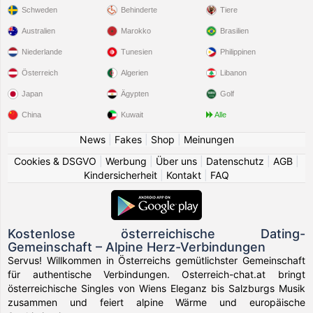
Schweden
Behinderte
Tiere
Australien
Marokko
Brasilien
Niederlande
Tunesien
Philippinen
Österreich
Algerien
Libanon
Japan
Ägypten
Golf
China
Kuwait
Alle
News
|
Fakes
|
Shop
|
Meinungen
Cookies & DSGVO
|
Werbung
|
Über uns
|
Datenschutz
|
AGB
|
Kindersicherheit
|
Kontakt
|
FAQ
Kostenlose österreichische Dating-
Gemeinschaft – Alpine Herz-Verbindungen
Servus! Willkommen in Österreichs gemütlichster Gemeinschaft
für authentische Verbindungen. Osterreich-chat.at bringt
österreichische Singles von Wiens Eleganz bis Salzburgs Musik
zusammen und feiert alpine Wärme und europäische