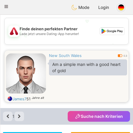
Österreich
Chat
Toggle
Mode
Login
navigation
💖
Finde deinen perfekten Partner
Lade jetzt unsere Dating-App herunter!
💖
💕
💕
New South Wales
0.3
Am a simple man with a good heart
of gold
Jahre alt
James7
51
1
Suche nach Kriterien