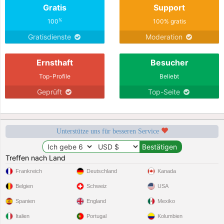
Gratis
Support
%
100
100% gratis
Gratisdienste
Moderation
Ernsthaft
Besucher
Top-Profile
Beliebt
Geprüft
Top-Seite
Unterstütze uns für besseren Service
Treffen nach Land
Frankreich
Deutschland
Kanada
Belgien
Schweiz
USA
Spanien
England
Mexiko
Italien
Portugal
Kolumbien