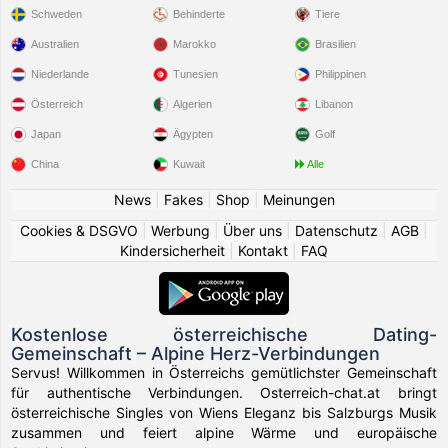
Schweden
Behinderte
Tiere
Australien
Marokko
Brasilien
Niederlande
Tunesien
Philippinen
Österreich
Algerien
Libanon
Japan
Ägypten
Golf
China
Kuwait
Alle
News
|
Fakes
|
Shop
|
Meinungen
Cookies & DSGVO
|
Werbung
|
Über uns
|
Datenschutz
|
AGB
|
Kindersicherheit
|
Kontakt
|
FAQ
Kostenlose österreichische Dating-
Gemeinschaft – Alpine Herz-Verbindungen
Servus! Willkommen in Österreichs gemütlichster Gemeinschaft
für authentische Verbindungen. Osterreich-chat.at bringt
österreichische Singles von Wiens Eleganz bis Salzburgs Musik
zusammen und feiert alpine Wärme und europäische