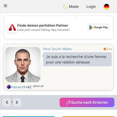
Österreich
Chat
Toggle
Mode
Login
navigation
💖
Finde deinen perfekten Partner
Lade jetzt unsere Dating-App herunter!
💖
💕
💕
New South Wales
0.4
Je suis a la recherche d'une femme
pour une relation sérieuse
Jahre alt
Hassen84
42
1
Suche nach Kriterien